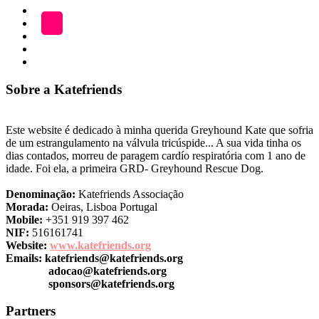
ADOÇÃO
Blog
A
LOJA
Katefriends
Fazer
Donativo
Sobre a Katefriends
Este website é dedicado à minha querida Greyhound Kate que sofria
de um estrangulamento na válvula tricúspide... A sua vida tinha os
dias contados, morreu de paragem cardío respiratória com 1 ano de
idade. Foi ela, a primeira GRD- Greyhound Rescue Dog.
Denominação:
Katefriends Associação
Morada:
Oeiras, Lisboa Portugal
Mobile:
+351 919 397 462
NIF:
516161741
Website:
www.katefriends.org
Emails:
katefriends@katefriends.org
adocao@katefriends.org
sponsors@katefriends.org
Partners