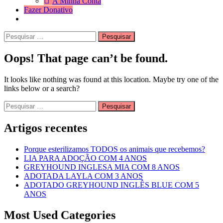
A Minha Conta
Fazer Donativo
Pesquisar
Search
por:
Oops! That page can’t be found.
It looks like nothing was found at this location. Maybe try one of the
links below or a search?
Pesquisar
por:
Artigos recentes
Porque esterilizamos TODOS os animais que recebemos?
LIA PARA ADOÇÃO COM 4 ANOS
GREYHOUND INGLESA MIA COM 8 ANOS
ADOTADA LAYLA COM 3 ANOS
ADOTADO GREYHOUND INGLÊS BLUE COM 5
ANOS
Most Used Categories