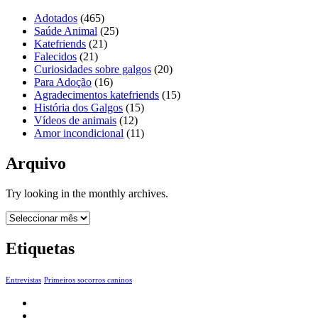
Adotados
(465)
Saúde Animal
(25)
Katefriends
(21)
Falecidos
(21)
Curiosidades sobre galgos
(20)
Para Adoção
(16)
Agradecimentos katefriends
(15)
História dos Galgos
(15)
Vídeos de animais
(12)
Amor incondicional
(11)
Arquivo
Try looking in the monthly archives.
Arquivo
Etiquetas
Entrevistas
Primeiros socorros caninos
Início