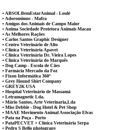
• ABSOLBemEstarAnimal - Loulé
• Adoromimos - Mafra
• Amigos dos Animais de Campo Maior
• Anima Sociedade Protetora Animais Macau
• As Melhores Rações
• Carlos Santos Graphic Designer
• Centro Veterinário de Alto
• Clínica Veterinária Apavet
• Clínica Veterinária Dr. Vieira Lopes
• Clínica Veterinária do Marquês
• Dog Camp - Escola de Cães
• Farmácia Mercado da Foz
• Fixon Informática 360º
• Grey Hound Shirt Company
• GREY2K USA
• Hospital Veterinário de Massamá
• Letramagnetic Lda.
• Mário Santos, Arte Veterinaria,Lda
• Miss Debbie - Dog Hotel & Pet Shop
• MAAE Movimento Animal Associação Elvas
• Pata na Poça - Porto
• PataPECVET + Clínica Veterinária Serpa
• Pedro S Bello photograpy