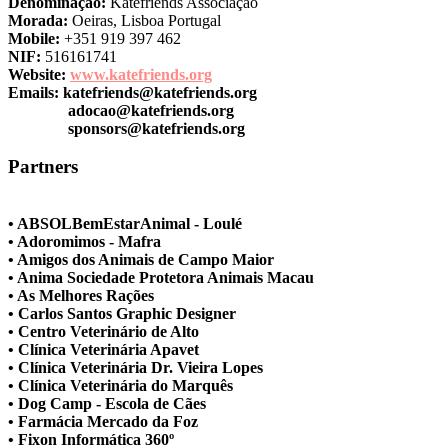
Denominação:
Katefriends Associação
Morada:
Oeiras, Lisboa Portugal
Mobile:
+351 919 397 462
NIF:
516161741
Website:
www.katefriends.org
Emails:
katefriends@katefriends.org
adocao@katefriends.org
sponsors@katefriends.org
Partners
• ABSOLBemEstarAnimal - Loulé
• Adoromimos - Mafra
• Amigos dos Animais de Campo Maior
• Anima Sociedade Protetora Animais Macau
• As Melhores Rações
• Carlos Santos Graphic Designer
• Centro Veterinário de Alto
• Clínica Veterinária Apavet
• Clínica Veterinária Dr. Vieira Lopes
• Clínica Veterinária do Marquês
• Dog Camp - Escola de Cães
• Farmácia Mercado da Foz
• Fixon Informática 360º