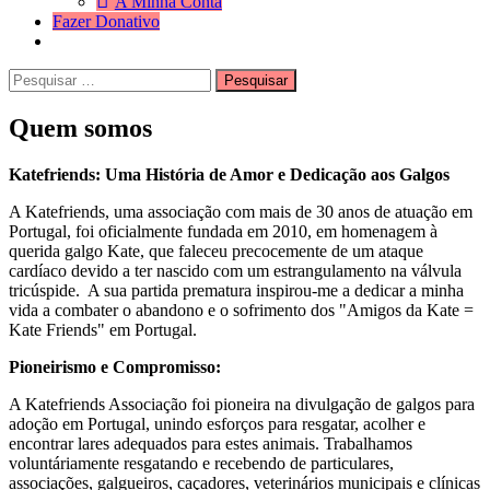
A Minha Conta
Fazer Donativo
Pesquisar
Search
por:
Quem somos
Katefriends: Uma História de Amor e Dedicação aos Galgos
A Katefriends, uma associação com mais de 30 anos de atuação em
Portugal, foi oficialmente fundada em 2010, em homenagem à
querida galgo Kate, que faleceu precocemente de um ataque
cardíaco devido a ter nascido com um estrangulamento na válvula
tricúspide. A sua partida prematura inspirou-me a dedicar a minha
vida a combater o abandono e o sofrimento dos "Amigos da Kate =
Kate Friends" em Portugal.
Pioneirismo e Compromisso:
A Katefriends Associação foi pioneira na divulgação de galgos para
adoção em Portugal, unindo esforços para resgatar, acolher e
encontrar lares adequados para estes animais. Trabalhamos
voluntáriamente resgatando e recebendo de particulares,
associações, galgueiros, caçadores, veterinários municipais e clínicas