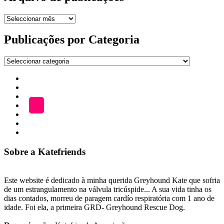
Arquivo
de
publicações
Publicações por Categoria
Publicações
por
Início
Categoria
ADOÇÃO
Blog
A
LOJA
Katefriends
Fazer
Donativo
Sobre a Katefriends
Este website é dedicado à minha querida Greyhound Kate que sofria
de um estrangulamento na válvula tricúspide... A sua vida tinha os
dias contados, morreu de paragem cardío respiratória com 1 ano de
idade. Foi ela, a primeira GRD- Greyhound Rescue Dog.