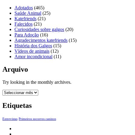
Adotados
(465)
Saúde Animal
(25)
Katefriends
(21)
Falecidos
(21)
Curiosidades sobre galgos
(20)
Para Adoção
(16)
Agradecimentos katefriends
(15)
História dos Galgos
(15)
Vídeos de animais
(12)
Amor incondicional
(11)
Arquivo
Try looking in the monthly archives.
Arquivo
Etiquetas
Entrevistas
Primeiros socorros caninos
Início