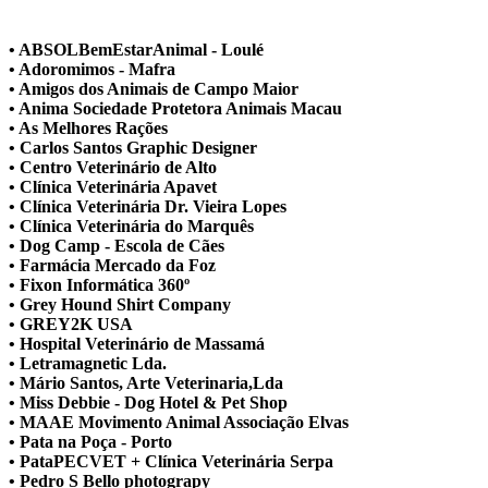
• ABSOLBemEstarAnimal - Loulé
• Adoromimos - Mafra
• Amigos dos Animais de Campo Maior
• Anima Sociedade Protetora Animais Macau
• As Melhores Rações
• Carlos Santos Graphic Designer
• Centro Veterinário de Alto
• Clínica Veterinária Apavet
• Clínica Veterinária Dr. Vieira Lopes
• Clínica Veterinária do Marquês
• Dog Camp - Escola de Cães
• Farmácia Mercado da Foz
• Fixon Informática 360º
• Grey Hound Shirt Company
• GREY2K USA
• Hospital Veterinário de Massamá
• Letramagnetic Lda.
• Mário Santos, Arte Veterinaria,Lda
• Miss Debbie - Dog Hotel & Pet Shop
• MAAE Movimento Animal Associação Elvas
• Pata na Poça - Porto
• PataPECVET + Clínica Veterinária Serpa
• Pedro S Bello photograpy