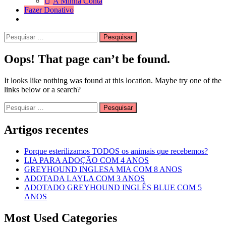
A Minha Conta
Fazer Donativo
Pesquisar
Search
por:
Oops! That page can’t be found.
It looks like nothing was found at this location. Maybe try one of the
links below or a search?
Pesquisar
por:
Artigos recentes
Porque esterilizamos TODOS os animais que recebemos?
LIA PARA ADOÇÃO COM 4 ANOS
GREYHOUND INGLESA MIA COM 8 ANOS
ADOTADA LAYLA COM 3 ANOS
ADOTADO GREYHOUND INGLÊS BLUE COM 5
ANOS
Most Used Categories