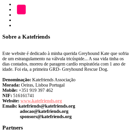
ADOÇÃO
Blog
A
LOJA
Katefriends
Fazer
Donativo
Sobre a Katefriends
Este website é dedicado à minha querida Greyhound Kate que sofria
de um estrangulamento na válvula tricúspide... A sua vida tinha os
dias contados, morreu de paragem cardío respiratória com 1 ano de
idade. Foi ela, a primeira GRD- Greyhound Rescue Dog.
Denominação:
Katefriends Associação
Morada:
Oeiras, Lisboa Portugal
Mobile:
+351 919 397 462
NIF:
516161741
Website:
www.katefriends.org
Emails:
katefriends@katefriends.org
adocao@katefriends.org
sponsors@katefriends.org
Partners