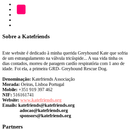
ADOÇÃO
Blog
A
LOJA
Katefriends
Fazer
Donativo
Sobre a Katefriends
Este website é dedicado à minha querida Greyhound Kate que sofria
de um estrangulamento na válvula tricúspide... A sua vida tinha os
dias contados, morreu de paragem cardío respiratória com 1 ano de
idade. Foi ela, a primeira GRD- Greyhound Rescue Dog.
Denominação:
Katefriends Associação
Morada:
Oeiras, Lisboa Portugal
Mobile:
+351 919 397 462
NIF:
516161741
Website:
www.katefriends.org
Emails:
katefriends@katefriends.org
adocao@katefriends.org
sponsors@katefriends.org
Partners