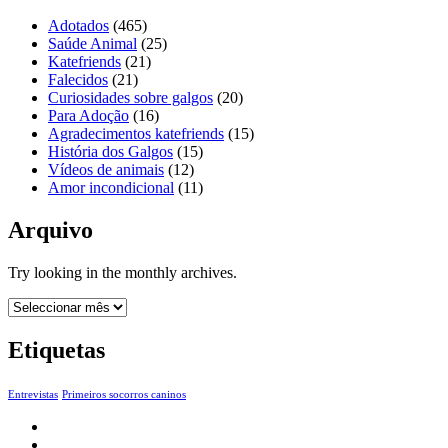
Adotados
(465)
Saúde Animal
(25)
Katefriends
(21)
Falecidos
(21)
Curiosidades sobre galgos
(20)
Para Adoção
(16)
Agradecimentos katefriends
(15)
História dos Galgos
(15)
Vídeos de animais
(12)
Amor incondicional
(11)
Arquivo
Try looking in the monthly archives.
Arquivo
Etiquetas
Entrevistas
Primeiros socorros caninos
Início