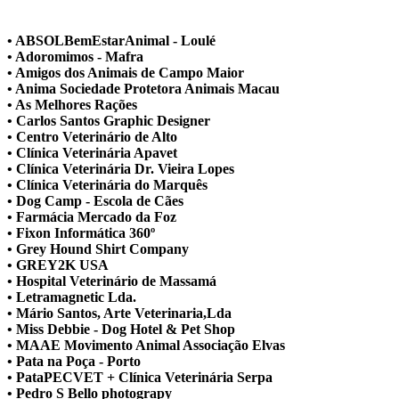
• ABSOLBemEstarAnimal - Loulé
• Adoromimos - Mafra
• Amigos dos Animais de Campo Maior
• Anima Sociedade Protetora Animais Macau
• As Melhores Rações
• Carlos Santos Graphic Designer
• Centro Veterinário de Alto
• Clínica Veterinária Apavet
• Clínica Veterinária Dr. Vieira Lopes
• Clínica Veterinária do Marquês
• Dog Camp - Escola de Cães
• Farmácia Mercado da Foz
• Fixon Informática 360º
• Grey Hound Shirt Company
• GREY2K USA
• Hospital Veterinário de Massamá
• Letramagnetic Lda.
• Mário Santos, Arte Veterinaria,Lda
• Miss Debbie - Dog Hotel & Pet Shop
• MAAE Movimento Animal Associação Elvas
• Pata na Poça - Porto
• PataPECVET + Clínica Veterinária Serpa
• Pedro S Bello photograpy