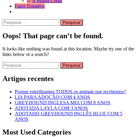
A Minha Conta
Fazer Donativo
Pesquisar
Search
por:
Oops! That page can’t be found.
It looks like nothing was found at this location. Maybe try one of the
links below or a search?
Pesquisar
por:
Artigos recentes
Porque esterilizamos TODOS os animais que recebemos?
LIA PARA ADOÇÃO COM 4 ANOS
GREYHOUND INGLESA MIA COM 8 ANOS
ADOTADA LAYLA COM 3 ANOS
ADOTADO GREYHOUND INGLÊS BLUE COM 5
ANOS
Most Used Categories