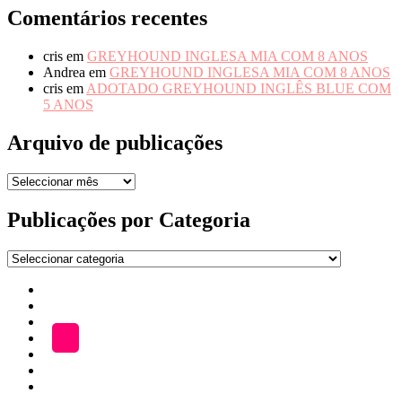
Comentários recentes
cris
em
GREYHOUND INGLESA MIA COM 8 ANOS
Andrea
em
GREYHOUND INGLESA MIA COM 8 ANOS
cris
em
ADOTADO GREYHOUND INGLÊS BLUE COM
5 ANOS
Arquivo de publicações
Arquivo
de
publicações
Publicações por Categoria
Publicações
por
Início
Categoria
ADOÇÃO
Blog
A
LOJA
Katefriends
Fazer
Donativo