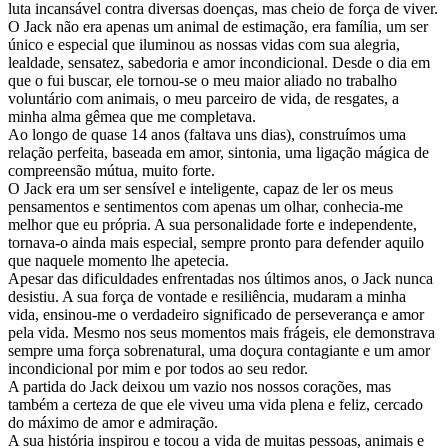
luta incansável contra diversas doenças, mas cheio de força de viver.
O Jack não era apenas um animal de estimação, era família, um ser
único e especial que iluminou as nossas vidas com sua alegria,
lealdade, sensatez, sabedoria e amor incondicional. Desde o dia em
que o fui buscar, ele tornou-se o meu maior aliado no trabalho
voluntário com animais, o meu parceiro de vida, de resgates, a
minha alma gêmea que me completava.
Ao longo de quase 14 anos (faltava uns dias), construímos uma
relação perfeita, baseada em amor, sintonia, uma ligação mágica de
compreensão mútua, muito forte.
O Jack era um ser sensível e inteligente, capaz de ler os meus
pensamentos e sentimentos com apenas um olhar, conhecia-me
melhor que eu própria. A sua personalidade forte e independente,
tornava-o ainda mais especial, sempre pronto para defender aquilo
que naquele momento lhe apetecia.
Apesar das dificuldades enfrentadas nos últimos anos, o Jack nunca
desistiu. A sua força de vontade e resiliência, mudaram a minha
vida, ensinou-me o verdadeiro significado de perseverança e amor
pela vida. Mesmo nos seus momentos mais frágeis, ele demonstrava
sempre uma força sobrenatural, uma doçura contagiante e um amor
incondicional por mim e por todos ao seu redor.
A partida do Jack deixou um vazio nos nossos corações, mas
também a certeza de que ele viveu uma vida plena e feliz, cercado
do máximo de amor e admiração.
A sua história inspirou e tocou a vida de muitas pessoas, animais e