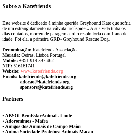
Sobre a Katefriends
Este website é dedicado à minha querida Greyhound Kate que sofria
de um estrangulamento na válvula tricúspide... A sua vida tinha os
dias contados, morreu de paragem cardío respiratória com 1 ano de
idade. Foi ela, a primeira GRD- Greyhound Rescue Dog.
Denominação:
Katefriends Associação
Morada:
Oeiras, Lisboa Portugal
Mobile:
+351 919 397 462
NIF:
516161741
Website:
www.katefriends.org
Emails:
katefriends@katefriends.org
adocao@katefriends.org
sponsors@katefriends.org
Partners
• ABSOLBemEstarAnimal - Loulé
• Adoromimos - Mafra
• Amigos dos Animais de Campo Maior
• Anima Sociedade Protetora Animais Macau