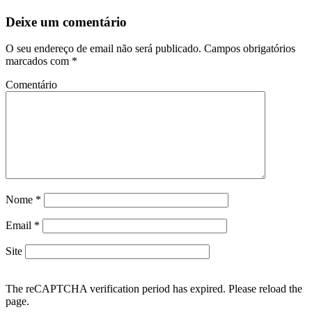
de
artigos
Deixe um comentário
O seu endereço de email não será publicado.
Campos obrigatórios
marcados com
*
Comentário
Nome
*
Email
*
Site
The reCAPTCHA verification period has expired. Please reload the
page.