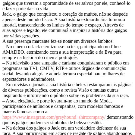
galgos que tiveram a oportunidade de ser salvos por ele, conhecê-lo
e fazer parte da sua vida.
Jack, o galgo que conquistou o coração de muitos, não se despede
apenas deste mundo físico. A sua história extraordinária tornou-o
imortal, transcendendo os limites do tempo e espaço. Através de
suas ações e legado, ele continuará a inspirar a história dos galgos
por várias gerações.
A sua presença marcante fez-se notar em diversos âmbitos:
– No cinema o Jack eternizou-se na tela, participando no filme
AMADEO, eternizando com a sua interpretação e da Eva para
sempre na história do cinema português.
– Na televisão a sua simpatia e carisma conquistaram o público em
programas na TVI, CMTV, RTP e outros órgãos de comunicação
social, levando alegria e aquela ternura especial para milhares de
espectadores e admiradores.
– Em revistas e jornais a sua história e beleza estamparam as páginas
de diversas publicações, como a revista Visão e muitas outras,
inspirando e informando o público sobre os problemas da sua raça.
– A sua elegância e porte levaram-no ao mundo da Moda,
participando de anúncios e campanhas, com modelos famosos e
marcas famosas como a
https://www.instagram.com/greyhound_shirtcompany/
demonstrando
que os galgos podem ser símbolos de beleza e estilo.
– Na defesa dos galgos o Jack era um verdadeiro defensor da sua
raça. A sua participação em ações de resgate de galgos abandonados