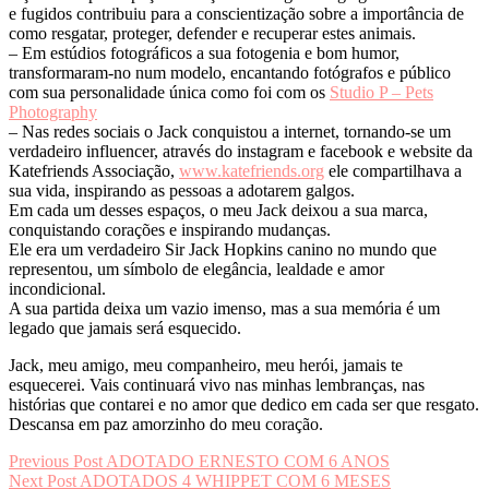
e fugidos contribuiu para a conscientização sobre a importância de
como resgatar, proteger, defender e recuperar estes animais.
– Em estúdios fotográficos a sua fotogenia e bom humor,
transformaram-no num modelo, encantando fotógrafos e público
com sua personalidade única como foi com os
Studio P – Pets
Photography
– Nas redes sociais o Jack conquistou a internet, tornando-se um
verdadeiro influencer, através do instagram e facebook e website da
Katefriends Associação,
www.katefriends.org
ele compartilhava a
sua vida, inspirando as pessoas a adotarem galgos.
Em cada um desses espaços, o meu Jack deixou a sua marca,
conquistando corações e inspirando mudanças.
Ele era um verdadeiro Sir Jack Hopkins canino no mundo que
representou, um símbolo de elegância, lealdade e amor
incondicional.
A sua partida deixa um vazio imenso, mas a sua memória é um
legado que jamais será esquecido.
Jack, meu amigo, meu companheiro, meu herói, jamais te
esquecerei. Vais continuará vivo nas minhas lembranças, nas
histórias que contarei e no amor que dedico em cada ser que resgato.
Descansa em paz amorzinho do meu coração.
Navegação
Previous Post
ADOTADO ERNESTO COM 6 ANOS
Next Post
ADOTADOS 4 WHIPPET COM 6 MESES