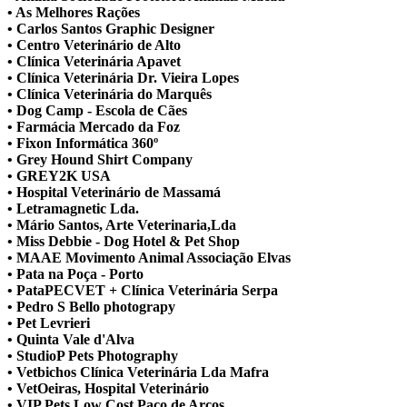
• As Melhores Rações
• Carlos Santos Graphic Designer
• Centro Veterinário de Alto
• Clínica Veterinária Apavet
• Clínica Veterinária Dr. Vieira Lopes
• Clínica Veterinária do Marquês
• Dog Camp - Escola de Cães
• Farmácia Mercado da Foz
• Fixon Informática 360º
• Grey Hound Shirt Company
• GREY2K USA
• Hospital Veterinário de Massamá
• Letramagnetic Lda.
• Mário Santos, Arte Veterinaria,Lda
• Miss Debbie - Dog Hotel & Pet Shop
• MAAE Movimento Animal Associação Elvas
• Pata na Poça - Porto
• PataPECVET + Clínica Veterinária Serpa
• Pedro S Bello photograpy
• Pet Levrieri
• Quinta Vale d'Alva
• StudioP Pets Photography
• Vetbichos Clínica Veterinária Lda Mafra
• VetOeiras, Hospital Veterinário
• VIP Pets Low Cost Paço de Arcos