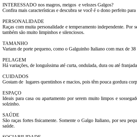
INTERESSADO nos magros, meigos e velozes Galgos?
Confira mais características e descubra se você é o dono perfeito para
PERSONALIDADE
Raças com muita personalidade e temperamento independente. Por se
também são muito limpinhos e silenciosos.
TAMANHO
Variam de porte pequeno, como o Galguinho Italiano com max de 38 c
PELAGEM
Há variações, de longuíssima até curta, ondulada, dura ou até franja
CUIDADOS
Gostam de lugares quentinhos e macios, pois têm pouca gordura corpor
ESPAÇO
Ideais para casa ou apartamento por serem muito limpos e sossegad
solzinho.
SAÚDE
São raças fortes fisicamente. Somente o Galgo Italiano, por seu peq
saúde.
SOCIABILIDADE