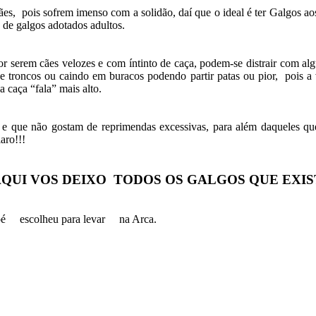
es, pois sofrem imenso com a solidão, daí que o ideal é ter Galgos ao
 de galgos adotados adultos.
 serem cães velozes e com íntinto de caça, podem-se distrair com alg
 e troncos ou caindo em buracos podendo partir patas ou pior, pois 
a caça “fala” mais alto.
is e que não gostam de reprimendas excessivas, para além daqueles q
aro!!!
I VOS DEIXO TODOS OS GALGOS QUE EXI
 Noé escolheu para levar na Arca.