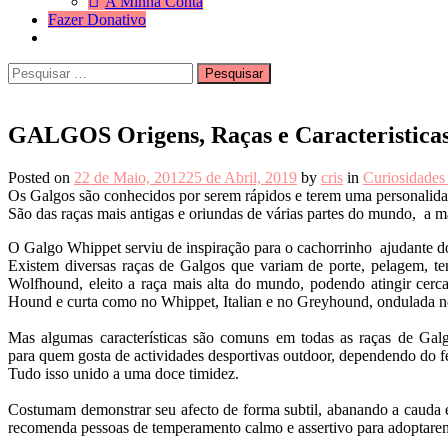
A Minha Conta
Fazer Donativo
Pesquisar
Search
por:
GALGOS Origens, Raças e Caracteristica
Posted on
22 de Maio, 2012
25 de Abril, 2019
by
cris
in
Curiosidades
Os Galgos são conhecidos por serem rápidos e terem uma personalida
São das raças mais antigas e oriundas de várias partes do mundo, a ma
O Galgo Whippet serviu de inspiração para o cachorrinho ajudante d
Existem diversas raças de Galgos que variam de porte, pelagem, t
Wolfhound, eleito a raça mais alta do mundo, podendo atingir cer
Hound e curta como no Whippet, Italian e no Greyhound, ondulada no
Mas algumas características são comuns em todas as raças de Gal
para quem gosta de actividades desportivas outdoor, dependendo do fe
Tudo isso unido a uma doce timidez.
Costumam demonstrar seu afecto de forma subtil, abanando a cauda e
recomenda pessoas de temperamento calmo e assertivo para adoptarem