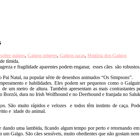
s
 sobre galgos
,
Galgos origens
,
Galgos raças
,
História dos Galgos
de tímida.
greza e fragilidade aparentes podem enganar, esses cães são robustos, 
o Pai Natal, na popular série de desenhos animados “Os Simpsons”.
emperamento e habilidades. Eles podem ser pequenos como o Galguin
ca de um metro de altura. Também apresentam as mais contrastantes 
 Borzói, dura no Irish Wolfhound e no Deerhound e franjada no Saluk
gos. São muito rápidos e velozes e todos têm instinto de caça. P
itio e idade do animal.
 dando uma lambida, ficando algum tempo por perto e retornando em s
 um Galgo. São cães sensíveis, muito obedientes que não gostam nem 