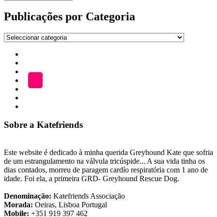
de
publicações
Publicações por Categoria
Publicações
por
Início
Categoria
ADOÇÃO
Blog
A
LOJA
Katefriends
Fazer
Donativo
Sobre a Katefriends
Este website é dedicado à minha querida Greyhound Kate que sofria
de um estrangulamento na válvula tricúspide... A sua vida tinha os
dias contados, morreu de paragem cardío respiratória com 1 ano de
idade. Foi ela, a primeira GRD- Greyhound Rescue Dog.
Denominação:
Katefriends Associação
Morada:
Oeiras, Lisboa Portugal
Mobile:
+351 919 397 462