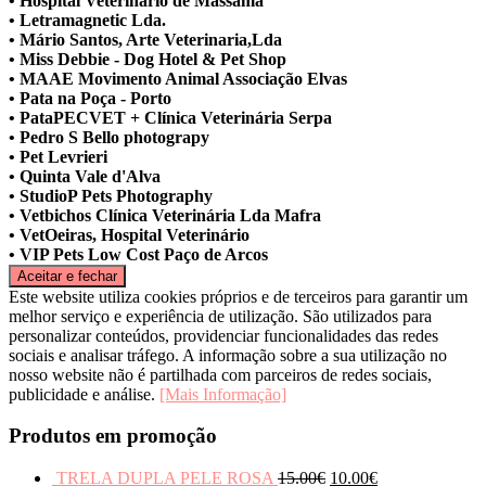
• Hospital Veterinário de Massamá
• Letramagnetic Lda.
• Mário Santos, Arte Veterinaria,Lda
• Miss Debbie - Dog Hotel & Pet Shop
• MAAE Movimento Animal Associação Elvas
• Pata na Poça - Porto
• PataPECVET + Clínica Veterinária Serpa
• Pedro S Bello photograpy
• Pet Levrieri
• Quinta Vale d'Alva
• StudioP Pets Photography
• Vetbichos Clínica Veterinária Lda Mafra
• VetOeiras, Hospital Veterinário
• VIP Pets Low Cost Paço de Arcos
Este website utiliza cookies próprios e de terceiros para garantir um
melhor serviço e experiência de utilização. São utilizados para
personalizar conteúdos, providenciar funcionalidades das redes
sociais e analisar tráfego. A informação sobre a sua utilização no
nosso website não é partilhada com parceiros de redes sociais,
publicidade e análise.
[Mais Informação]
Produtos em promoção
TRELA DUPLA PELE ROSA
15.00
€
10.00
€