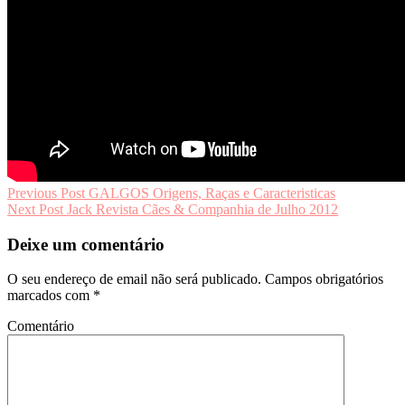
Navegação
Previous Post
GALGOS Origens, Raças e Caracteristicas
Next Post
Jack Revista Cães & Companhia de Julho 2012
de
artigos
Deixe um comentário
O seu endereço de email não será publicado.
Campos obrigatórios
marcados com
*
Comentário