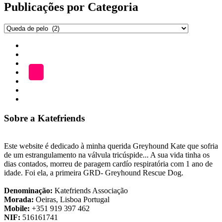
publicações
Publicações por Categoria
Publicações
por
Início
Categoria
ADOÇÃO
Blog
A
LOJA
Katefriends
Fazer
Donativo
Sobre a Katefriends
Este website é dedicado à minha querida Greyhound Kate que sofria
de um estrangulamento na válvula tricúspide... A sua vida tinha os
dias contados, morreu de paragem cardío respiratória com 1 ano de
idade. Foi ela, a primeira GRD- Greyhound Rescue Dog.
Denominação:
Katefriends Associação
Morada:
Oeiras, Lisboa Portugal
Mobile:
+351 919 397 462
NIF:
516161741