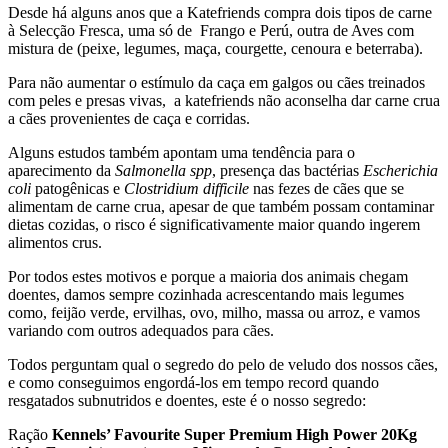
Desde há alguns anos que a Katefriends compra dois tipos de carne
à Selecção Fresca, uma só de Frango e Perú, outra de Aves com
mistura de (peixe, legumes, maça, courgette, cenoura e beterraba).
Para não aumentar o estímulo da caça em galgos ou cães treinados
com peles e presas vivas, a katefriends não aconselha dar carne crua
a cães provenientes de caça e corridas.
Alguns estudos também apontam uma tendência para o
aparecimento da
Salmonella spp
, presença das bactérias
Escherichia
coli
patogênicas e
Clostridium difficile
nas fezes de cães que se
alimentam de carne crua, apesar de que também possam contaminar
dietas cozidas, o risco é significativamente maior quando ingerem
alimentos crus.
Por todos estes motivos e porque a maioria dos animais chegam
doentes, damos sempre cozinhada acrescentando mais legumes
como, feijão verde, ervilhas, ovo, milho, massa ou arroz, e vamos
variando com outros adequados para cães.
Todos perguntam qual o segredo do pelo de veludo dos nossos cães,
e como conseguimos engordá-los em tempo record quando
resgatados subnutridos e doentes, este é o nosso segredo:
Ração
Kennels’ Favourite Super Premium High Power 20Kg