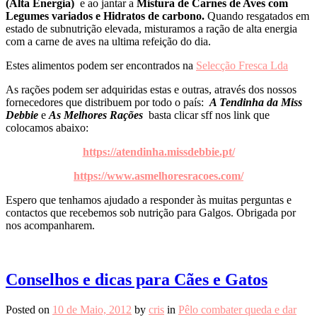
(Alta Energia)
e ao jantar a
Mistura de Carnes de Aves com
Legumes variados e Hidratos de carbono.
Quando resgatados em
estado de subnutrição elevada, misturamos a ração de alta energia
com a carne de aves na ultima refeição do dia.
Estes alimentos podem ser encontrados na
Selecção Fresca Lda
As rações podem ser adquiridas estas e outras, através dos nossos
fornecedores que distribuem por todo o país:
A Tendinha da Miss
Debbie
e
As Melhores Rações
basta clicar sff nos link que
colocamos abaixo:
https://atendinha.missdebbie.pt/
https://www.asmelhoresracoes.com/
Espero que tenhamos ajudado a responder às muitas perguntas e
contactos que recebemos sob nutrição para Galgos. Obrigada por
nos acompanharem.
Conselhos e dicas para Cães e Gatos
Posted on
10 de Maio, 2012
by
cris
in
Pêlo combater queda e dar