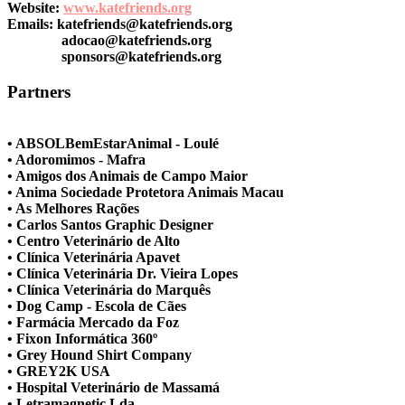
Website:
www.katefriends.org
Emails:
katefriends@katefriends.org
adocao@katefriends.org
sponsors@katefriends.org
Partners
• ABSOLBemEstarAnimal - Loulé
• Adoromimos - Mafra
• Amigos dos Animais de Campo Maior
• Anima Sociedade Protetora Animais Macau
• As Melhores Rações
• Carlos Santos Graphic Designer
• Centro Veterinário de Alto
• Clínica Veterinária Apavet
• Clínica Veterinária Dr. Vieira Lopes
• Clínica Veterinária do Marquês
• Dog Camp - Escola de Cães
• Farmácia Mercado da Foz
• Fixon Informática 360º
• Grey Hound Shirt Company
• GREY2K USA
• Hospital Veterinário de Massamá
• Letramagnetic Lda.