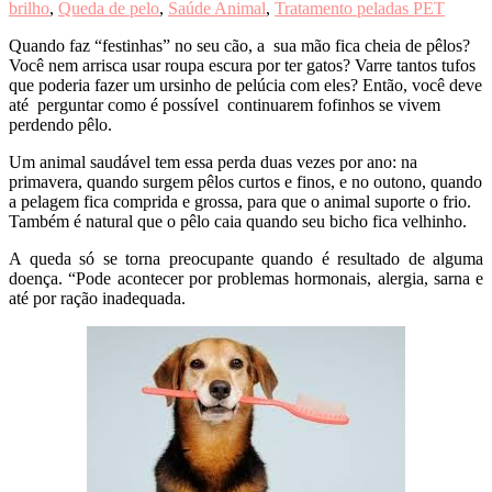
brilho
,
Queda de pelo
,
Saúde Animal
,
Tratamento peladas PET
Q
uando faz “festinhas” no seu cão, a sua mão fica cheia de pêlos?
Você nem arrisca usar roupa escura por ter gatos? Varre tantos tufos
que poderia fazer um ursinho de pelúcia com eles? Então, você deve
até perguntar como é possível continuarem fofinhos se vivem
perdendo pêlo.
Um animal saudável tem essa perda duas vezes por ano: na
primavera, quando surgem pêlos curtos e finos, e no outono, quando
a pelagem fica comprida e grossa, para que o animal suporte o frio.
Também é natural que o pêlo caia quando seu bicho fica velhinho.
A queda só se torna preocupante quando é resultado de alguma
doença. “Pode acontecer por problemas hormonais, alergia, sarna e
até por ração inadequada.