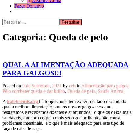
A Minha Conta
Fazer Donativo
Pesquisar
Search
por:
Categoria:
Queda de pelo
QUAL A ALIMENTAÇÃO ADEQUADA
PARA GALGOS!!!
Posted on
9 de Setembro, 2021
by
cris
in
Alimentação para galgos
,
Pêlo combater queda e dar brilho
,
Queda de pelo
,
Saúde Animal
A
katefriends.org
há longos anos tem experimentado e estudado
qual a melhor alimentação para os nossos galgos e os que
resgatamos e recebemos doentes e subnutridos, o que os deixa mais
saudáveis, que torna o pelo mais sedoso e brilhante, não causa
problemas intestinais, e o que é mais adequado para este tipo de
raça de cães de caça.