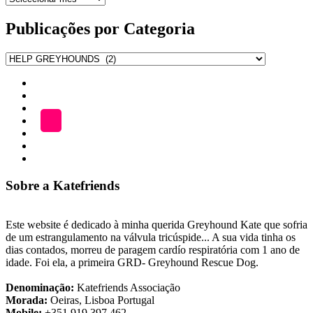
de
publicações
Publicações por Categoria
Publicações
por
Início
Categoria
ADOÇÃO
Blog
A
LOJA
Katefriends
Fazer
Donativo
Sobre a Katefriends
Este website é dedicado à minha querida Greyhound Kate que sofria
de um estrangulamento na válvula tricúspide... A sua vida tinha os
dias contados, morreu de paragem cardío respiratória com 1 ano de
idade. Foi ela, a primeira GRD- Greyhound Rescue Dog.
Denominação:
Katefriends Associação
Morada:
Oeiras, Lisboa Portugal
Mobile:
+351 919 397 462