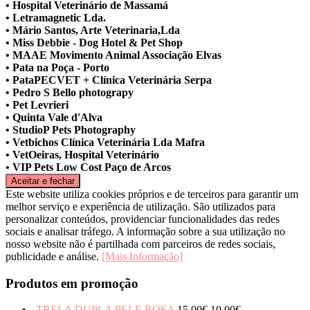
• Hospital Veterinário de Massamá
• Letramagnetic Lda.
• Mário Santos, Arte Veterinaria,Lda
• Miss Debbie - Dog Hotel & Pet Shop
• MAAE Movimento Animal Associação Elvas
• Pata na Poça - Porto
• PataPECVET + Clínica Veterinária Serpa
• Pedro S Bello photograpy
• Pet Levrieri
• Quinta Vale d'Alva
• StudioP Pets Photography
• Vetbichos Clínica Veterinária Lda Mafra
• VetOeiras, Hospital Veterinário
• VIP Pets Low Cost Paço de Arcos
Este website utiliza cookies próprios e de terceiros para garantir um
melhor serviço e experiência de utilização. São utilizados para
personalizar conteúdos, providenciar funcionalidades das redes
sociais e analisar tráfego. A informação sobre a sua utilização no
nosso website não é partilhada com parceiros de redes sociais,
publicidade e análise.
[Mais Informação]
Produtos em promoção
TRELA DUPLA PELE ROSA
15.00
€
10.00
€