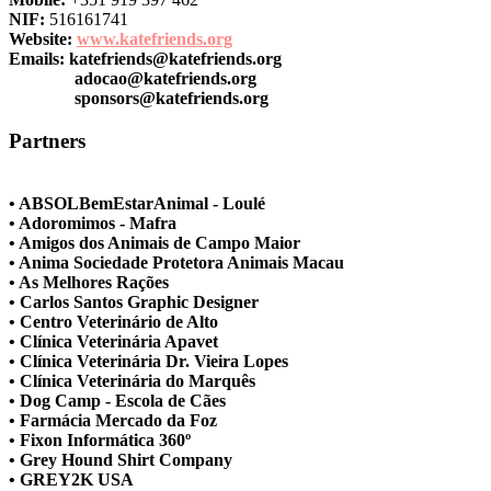
NIF:
516161741
Website:
www.katefriends.org
Emails:
katefriends@katefriends.org
adocao@katefriends.org
sponsors@katefriends.org
Partners
• ABSOLBemEstarAnimal - Loulé
• Adoromimos - Mafra
• Amigos dos Animais de Campo Maior
• Anima Sociedade Protetora Animais Macau
• As Melhores Rações
• Carlos Santos Graphic Designer
• Centro Veterinário de Alto
• Clínica Veterinária Apavet
• Clínica Veterinária Dr. Vieira Lopes
• Clínica Veterinária do Marquês
• Dog Camp - Escola de Cães
• Farmácia Mercado da Foz
• Fixon Informática 360º
• Grey Hound Shirt Company
• GREY2K USA