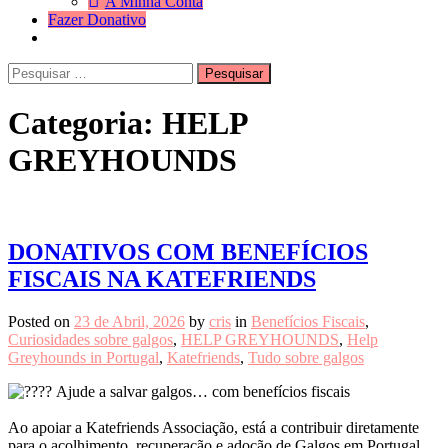
A Minha Conta
Fazer Donativo
Pesquisar
Search
por:
Categoria:
HELP
GREYHOUNDS
DONATIVOS COM BENEFÍCIOS
FISCAIS NA KATEFRIENDS
Posted on
23 de Abril, 2026
by
cris
in
Benefícios Fiscais
,
Curiosidades sobre galgos
,
HELP GREYHOUNDS
,
Help
Greyhounds in Portugal
,
Katefriends
,
Tudo sobre galgos
Ajude a salvar galgos… com benefícios fiscais
Ao apoiar a Katefriends Associação, está a contribuir diretamente
para o acolhimento, recuperação e adoção de Galgos em Portugal