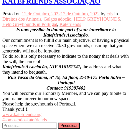
KATEFRIENDS ASSOCIAÇÃO
Posted on
12 de Outubro, 2022
12 de Outubro, 2022
by
cris
in
Direitos dos Animais
,
Galgos adoção
,
HELP GREYHOUNDS
,
Help Greyhounds in Portugal
,
Katefriends
Is now possible to donate part of your inheritance to
Katefriends Associação.
Our commitment is to fulfill our main objective, of having a physical
space where we can receive 20/30 greyhounds, ensuring that your
generosity will not be forgotten.
To do so, it is only necessary to indicate to the notary that deals with
the will, the name of
Katefriends Associação, NIF 516161741,
the address and what
they intend to bequeath.
Rua Vasco da Gama, nº 19, 1st floor, 2740-175 Porto Salvo –
Portugal
Contact: 919397462
You will become our Honorary Member, and we can pay tribute to
your name forever in our new space.
Please help the greyhounds of Portugal.
Thank you!!!!
www.katefriends.org
#somostodoskatefriends
Pesquisar
por: