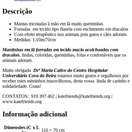
VIOLETA
Descrição
Mantas tricotadas à mão em lã muito quentinhas
Forradas em tecido tipo flanela com enchimento em dracalon
Com efeito terapêutico nos animais pois gatos e cães adoram
Medidas: 1,10m/70cm
Mantinhas em lã forradas em tecido macio acolchoadas com
dracalon
, lindas, coloridas, quentinhas, fofas e confortáveis que os
animais adoram.
Muito obrigada
Drª Maria Cativo do
Centro Hospitalar
Universitário Cova da Beira
estamos muito gratos e orgulhosos por
receber estes miminhos maravilhosos, desta vossa linda de carinho e
solidariedade. Grata!
CONTATOS: 919 397 462 | katefriends@katefriends.org |
www.katefriends.org
Informação adicional
Dimensões (C x L
110 × 70 cm