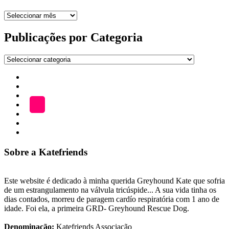
Arquivo
de
publicações
Publicações por Categoria
Publicações
por
Início
Categoria
ADOÇÃO
Blog
A
LOJA
Katefriends
Fazer
Donativo
Sobre a Katefriends
Este website é dedicado à minha querida Greyhound Kate que sofria
de um estrangulamento na válvula tricúspide... A sua vida tinha os
dias contados, morreu de paragem cardío respiratória com 1 ano de
idade. Foi ela, a primeira GRD- Greyhound Rescue Dog.
Denominação:
Katefriends Associação