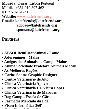
Morada:
Oeiras, Lisboa Portugal
Mobile:
+351 919 397 462
NIF:
516161741
Website:
www.katefriends.org
Emails:
katefriends@katefriends.org
adocao@katefriends.org
sponsors@katefriends.org
Partners
• ABSOLBemEstarAnimal - Loulé
• Adoromimos - Mafra
• Amigos dos Animais de Campo Maior
• Anima Sociedade Protetora Animais Macau
• As Melhores Rações
• Carlos Santos Graphic Designer
• Centro Veterinário de Alto
• Clínica Veterinária Apavet
• Clínica Veterinária Dr. Vieira Lopes
• Clínica Veterinária do Marquês
• Dog Camp - Escola de Cães
• Farmácia Mercado da Foz
• Fixon Informática 360º