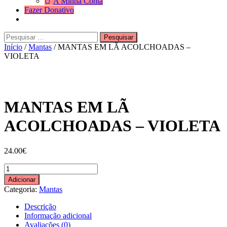
A Minha Conta
Fazer Donativo
Pesquisar
Search
por:
Início
/
Mantas
/ MANTAS EM LÃ ACOLCHOADAS –
VIOLETA
MANTAS EM LÃ
ACOLCHOADAS – VIOLETA
24.00
€
Quantidade
de
Adicionar
MANTAS
Categoria:
Mantas
EM
LÃ
Descrição
ACOLCHOADAS
Informação adicional
-
Avaliações (0)