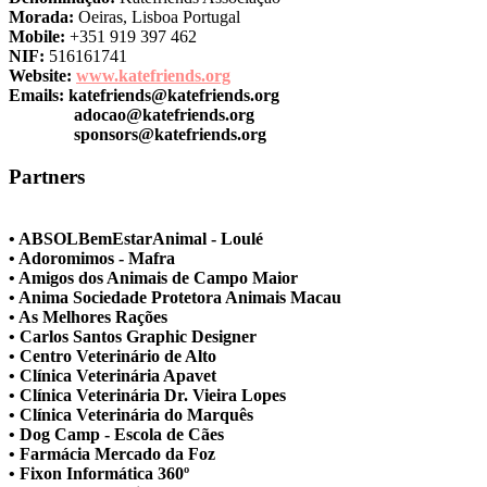
Morada:
Oeiras, Lisboa Portugal
Mobile:
+351 919 397 462
NIF:
516161741
Website:
www.katefriends.org
Emails:
katefriends@katefriends.org
adocao@katefriends.org
sponsors@katefriends.org
Partners
• ABSOLBemEstarAnimal - Loulé
• Adoromimos - Mafra
• Amigos dos Animais de Campo Maior
• Anima Sociedade Protetora Animais Macau
• As Melhores Rações
• Carlos Santos Graphic Designer
• Centro Veterinário de Alto
• Clínica Veterinária Apavet
• Clínica Veterinária Dr. Vieira Lopes
• Clínica Veterinária do Marquês
• Dog Camp - Escola de Cães
• Farmácia Mercado da Foz
• Fixon Informática 360º