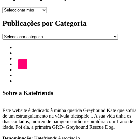
Arquivo
de
publicações
Publicações por Categoria
Publicações
por
Início
Categoria
ADOÇÃO
Blog
A
LOJA
Katefriends
Fazer
Donativo
Sobre a Katefriends
Este website é dedicado à minha querida Greyhound Kate que sofria
de um estrangulamento na válvula tricúspide... A sua vida tinha os
dias contados, morreu de paragem cardío respiratória com 1 ano de
idade. Foi ela, a primeira GRD- Greyhound Rescue Dog.
Denominação:
Katefriends Associação