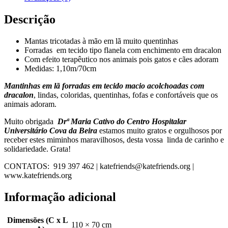
PETÚNIA
Descrição
Mantas tricotadas à mão em lã muito quentinhas
Forradas em tecido tipo flanela com enchimento em dracalon
Com efeito terapêutico nos animais pois gatos e cães adoram
Medidas: 1,10m/70cm
Mantinhas em lã forradas em tecido macio acolchoadas com
dracalon
, lindas, coloridas, quentinhas, fofas e confortáveis que os
animais adoram.
Muito obrigada
Drª Maria Cativo do
Centro Hospitalar
Universitário Cova da Beira
estamos muito gratos e orgulhosos por
receber estes miminhos maravilhosos, desta vossa linda de carinho e
solidariedade. Grata!
CONTATOS: 919 397 462 | katefriends@katefriends.org |
www.katefriends.org
Informação adicional
Dimensões (C x L
110 × 70 cm