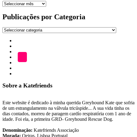
Arquivo
de
publicações
Publicações por Categoria
Publicações
por
Início
Categoria
ADOÇÃO
Blog
A
LOJA
Katefriends
Fazer
Donativo
Sobre a Katefriends
Este website é dedicado à minha querida Greyhound Kate que sofria
de um estrangulamento na válvula tricúspide... A sua vida tinha os
dias contados, morreu de paragem cardío respiratória com 1 ano de
idade. Foi ela, a primeira GRD- Greyhound Rescue Dog.
Denominação:
Katefriends Associação
Morada:
Oeiras, Lisboa Portugal