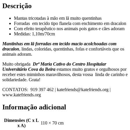
Descrição
Mantas tricotadas à mão em lã muito quentinhas
Forradas em tecido tipo flanela com enchimento em dracalon
Com efeito terapêutico nos animais pois gatos e cães adoram
Medidas: 1,10m/70cm
Mantinhas em lã forradas em tecido macio acolchoadas com
dracalon
, lindas, coloridas, quentinhas, fofas e confortáveis que os
animais adoram.
Muito obrigada
Drª Maria Cativo do
Centro Hospitalar
Universitário Cova da Beira
estamos muito gratos e orgulhosos por
receber estes miminhos maravilhosos, desta vossa linda de carinho e
solidariedade. Grata!
CONTATOS: 919 397 462 | katefriends@katefriends.org |
www.katefriends.org
Informação adicional
Dimensões (C x L
110 × 70 cm
x A)