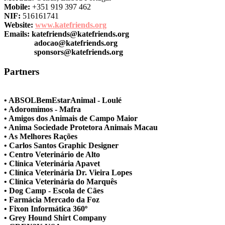
Mobile:
+351 919 397 462
NIF:
516161741
Website:
www.katefriends.org
Emails:
katefriends@katefriends.org
adocao@katefriends.org
sponsors@katefriends.org
Partners
• ABSOLBemEstarAnimal - Loulé
• Adoromimos - Mafra
• Amigos dos Animais de Campo Maior
• Anima Sociedade Protetora Animais Macau
• As Melhores Rações
• Carlos Santos Graphic Designer
• Centro Veterinário de Alto
• Clínica Veterinária Apavet
• Clínica Veterinária Dr. Vieira Lopes
• Clínica Veterinária do Marquês
• Dog Camp - Escola de Cães
• Farmácia Mercado da Foz
• Fixon Informática 360º
• Grey Hound Shirt Company