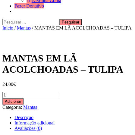
A Minha Conta
Fazer Donativo
Pesquisar
Search
por:
Início
/
Mantas
/ MANTAS EM LÃ ACOLCHOADAS – TULIPA
MANTAS EM LÃ
ACOLCHOADAS – TULIPA
24.00
€
Quantidade
de
Adicionar
MANTAS
Categoria:
Mantas
EM
LÃ
Descrição
ACOLCHOADAS
Informação adicional
-
Avaliações (0)
TULIPA