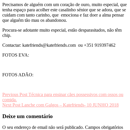
Precisamos de alguém com um coração de ouro, muito especial, que
tenha espaço para acolher este casalinho sénior que se adora, que se
cuidam com tanto carinho, que emociona e faz doer a alma pensar
que alguém tão mau os abandonou.
Procura-se adotante muito especial, estão desparasitados, não têm
chip.
Contactar: katefriends@katefriends.com ou +351 919397462
FOTOS EVA:
FOTOS ADÃO:
Navegação
Previous Post
Técnica para ensinar cães possessivos com ossos ou
comida.
de
Next Post
Lanche com Galgos – Katefriends- 10 JUNHO 2018
artigos
Deixe um comentário
O seu endereço de email não será publicado.
Campos obrigatórios