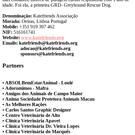
idade. Foi ela, a primeira GRD- Greyhound Rescue Dog.
Denominação:
Katefriends Associação
Morada:
Oeiras, Lisboa Portugal
Mobile:
+351 919 397 462
NIF:
516161741
Website:
www.katefriends.org
Emails:
katefriends@katefriends.org
adocao@katefriends.org
sponsors@katefriends.org
Partners
• ABSOLBemEstarAnimal - Loulé
• Adoromimos - Mafra
• Amigos dos Animais de Campo Maior
• Anima Sociedade Protetora Animais Macau
• As Melhores Rações
• Carlos Santos Graphic Designer
• Centro Veterinário de Alto
• Clínica Veterinária Apavet
• Clínica Veterinária Dr. Vieira Lopes
• Clínica Veterinária do Marquês