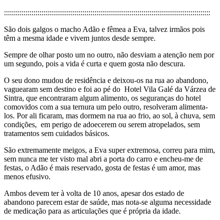
:::::::::::::::::::::::::::::::::::::::::::::::::::::::::::::::::::::::::::::::::::::::::::::::::::::::::
São dois galgos o macho Adão e fêmea a Eva, talvez irmãos pois
têm a mesma idade e vivem juntos desde sempre.
Sempre de olhar posto um no outro, não desviam a atenção nem por
um segundo, pois a vida é curta e quem gosta não descura.
O seu dono mudou de residência e deixou-os na rua ao abandono,
vaguearam sem destino e foi ao pé do Hotel Vila Galé da Várzea de
Sintra, que encontraram algum alimento, os seguranças do hotel
comovidos com a sua ternura um pelo outro, resolveram alimenta-
los. Por ali ficaram, mas dormem na rua ao frio, ao sol, à chuva, sem
condições, em perigo de adoecerem ou serem atropelados, sem
tratamentos sem cuidados básicos.
São extremamente meigos, a Eva super extremosa, correu para mim,
sem nunca me ter visto mal abri a porta do carro e encheu-me de
festas, o Adão é mais reservado, gosta de festas é um amor, mas
menos efusivo.
Ambos devem ter à volta de 10 anos, apesar dos estado de
abandono parecem estar de saúde, mas nota-se alguma necessidade
de medicação para as articulações que é própria da idade.