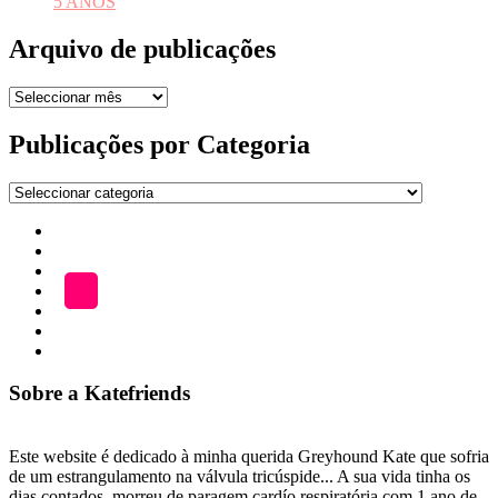
5 ANOS
Arquivo de publicações
Arquivo
de
publicações
Publicações por Categoria
Publicações
por
Início
Categoria
ADOÇÃO
Blog
A
LOJA
Katefriends
Fazer
Donativo
Sobre a Katefriends
Este website é dedicado à minha querida Greyhound Kate que sofria
de um estrangulamento na válvula tricúspide... A sua vida tinha os
dias contados, morreu de paragem cardío respiratória com 1 ano de