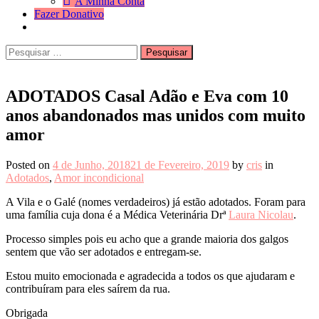
A Minha Conta
Fazer Donativo
Pesquisar
Search
por:
ADOTADOS Casal Adão e Eva com 10
anos abandonados mas unidos com muito
amor
Posted on
4 de Junho, 2018
21 de Fevereiro, 2019
by
cris
in
Adotados
,
Amor incondicional
A Vila e o Galé (nomes verdadeiros) já estão adotados. Foram para
uma família cuja dona é a Médica Veterinária Drª
Laura Nicolau
.
Processo simples pois eu acho que a grande maioria dos galgos
sentem que vão ser adotados e entregam-se.
Estou muito emocionada e agradecida a todos os que ajudaram e
contribuíram para eles saírem da rua.
Obrigada