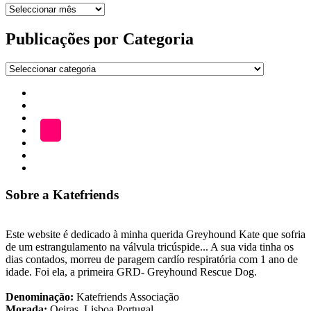
Arquivo
de
publicações
Publicações por Categoria
Publicações
por
Início
Categoria
ADOÇÃO
Blog
A
LOJA
Katefriends
Fazer
Donativo
Sobre a Katefriends
Este website é dedicado à minha querida Greyhound Kate que sofria
de um estrangulamento na válvula tricúspide... A sua vida tinha os
dias contados, morreu de paragem cardío respiratória com 1 ano de
idade. Foi ela, a primeira GRD- Greyhound Rescue Dog.
Denominação:
Katefriends Associação
Morada:
Oeiras, Lisboa Portugal