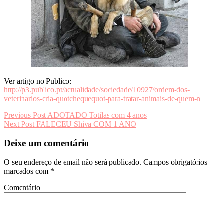
Ver artigo no Publico:
http://p3.publico.pt/actualidade/sociedade/10927/ordem-dos-
veterinarios-cria-quotchequequot-para-tratar-animais-de-quem-n
Navegação
Previous Post
ADOTADO Totilas com 4 anos
Next Post
FALECEU Shiva COM 1 ANO
de
artigos
Deixe um comentário
O seu endereço de email não será publicado.
Campos obrigatórios
marcados com
*
Comentário