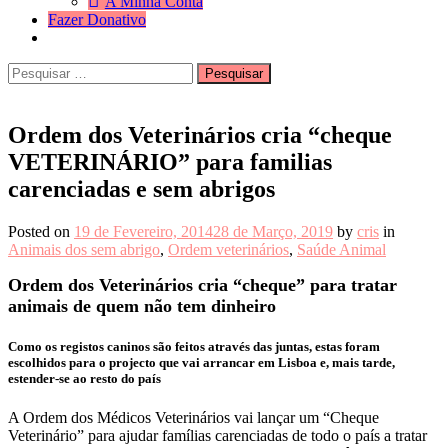
A Minha Conta
Fazer Donativo
Pesquisar
Search
por:
Ordem dos Veterinários cria “cheque
VETERINÁRIO” para familias
carenciadas e sem abrigos
Posted on
19 de Fevereiro, 2014
28 de Março, 2019
by
cris
in
Animais dos sem abrigo
,
Ordem veterinários
,
Saúde Animal
Ordem dos Veterinários cria “cheque” para tratar
animais de quem não tem dinheiro
Como os registos caninos são feitos através das juntas, estas foram
escolhidos para o projecto que vai arrancar em Lisboa e, mais tarde,
estender-se ao resto do país
A Ordem dos Médicos Veterinários vai lançar um “Cheque
Veterinário” para ajudar famílias carenciadas de todo o país a tratar