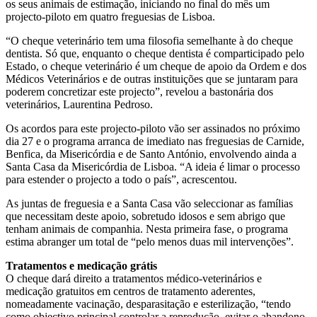
os seus animais de estimação, iniciando no final do mês um
projecto-piloto em quatro freguesias de Lisboa.
“O cheque veterinário tem uma filosofia semelhante à do cheque
dentista. Só que, enquanto o cheque dentista é comparticipado pelo
Estado, o cheque veterinário é um cheque de apoio da Ordem e dos
Médicos Veterinários e de outras instituições que se juntaram para
poderem concretizar este projecto”, revelou a bastonária dos
veterinários, Laurentina Pedroso.
Os acordos para este projecto-piloto vão ser assinados no próximo
dia 27 e o programa arranca de imediato nas freguesias de Carnide,
Benfica, da Misericórdia e de Santo António, envolvendo ainda a
Santa Casa da Misericórdia de Lisboa. “A ideia é limar o processo
para estender o projecto a todo o país”, acrescentou.
As juntas de freguesia e a Santa Casa vão seleccionar as famílias
que necessitam deste apoio, sobretudo idosos e sem abrigo que
tenham animais de companhia. Nesta primeira fase, o programa
estima abranger um total de “pelo menos duas mil intervenções”.
Tratamentos e medicação grátis
O cheque dará direito a tratamentos médico-veterinários e
medicação gratuitos em centros de tratamento aderentes,
nomeadamente vacinação, desparasitação e esterilização, “tendo
como objectivo principal controlar a reprodução, evitar o abandono