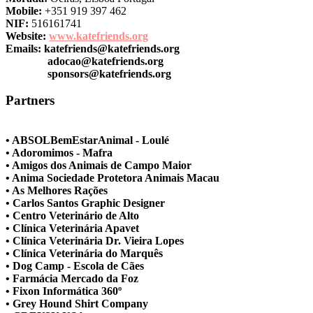
Mobile:
+351 919 397 462
NIF:
516161741
Website:
www.katefriends.org
Emails:
katefriends@katefriends.org
adocao@katefriends.org
sponsors@katefriends.org
Partners
• ABSOLBemEstarAnimal - Loulé
• Adoromimos - Mafra
• Amigos dos Animais de Campo Maior
• Anima Sociedade Protetora Animais Macau
• As Melhores Rações
• Carlos Santos Graphic Designer
• Centro Veterinário de Alto
• Clínica Veterinária Apavet
• Clínica Veterinária Dr. Vieira Lopes
• Clínica Veterinária do Marquês
• Dog Camp - Escola de Cães
• Farmácia Mercado da Foz
• Fixon Informática 360º
• Grey Hound Shirt Company