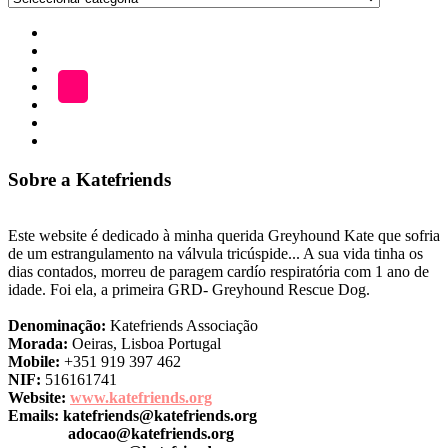
por
Início
Categoria
ADOÇÃO
Blog
A
LOJA
Katefriends
Fazer
Donativo
Sobre a Katefriends
Este website é dedicado à minha querida Greyhound Kate que sofria
de um estrangulamento na válvula tricúspide... A sua vida tinha os
dias contados, morreu de paragem cardío respiratória com 1 ano de
idade. Foi ela, a primeira GRD- Greyhound Rescue Dog.
Denominação:
Katefriends Associação
Morada:
Oeiras, Lisboa Portugal
Mobile:
+351 919 397 462
NIF:
516161741
Website:
www.katefriends.org
Emails:
katefriends@katefriends.org
adocao@katefriends.org