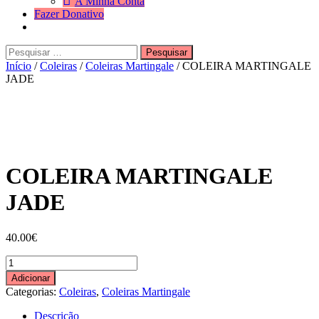
A Minha Conta
Fazer Donativo
Pesquisar
Search
por:
Início
/
Coleiras
/
Coleiras Martingale
/ COLEIRA MARTINGALE
JADE
COLEIRA MARTINGALE
JADE
40.00
€
Quantidade
de
Adicionar
COLEIRA
Categorias:
Coleiras
,
Coleiras Martingale
MARTINGALE
JADE
Descrição