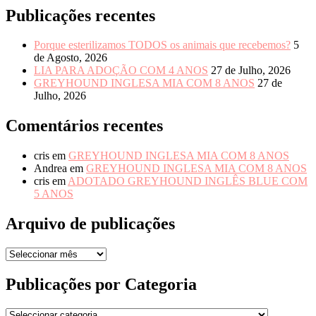
Publicações recentes
Porque esterilizamos TODOS os animais que recebemos?
5
de Agosto, 2026
LIA PARA ADOÇÃO COM 4 ANOS
27 de Julho, 2026
GREYHOUND INGLESA MIA COM 8 ANOS
27 de
Julho, 2026
Comentários recentes
cris
em
GREYHOUND INGLESA MIA COM 8 ANOS
Andrea
em
GREYHOUND INGLESA MIA COM 8 ANOS
cris
em
ADOTADO GREYHOUND INGLÊS BLUE COM
5 ANOS
Arquivo de publicações
Arquivo
de
publicações
Publicações por Categoria
Publicações