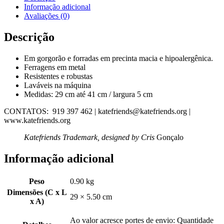
Informação adicional
Avaliações (0)
Descrição
Em gorgorão e forradas em precinta macia e hipoalergênica.
Ferragens em metal
Resistentes e robustas
Laváveis na máquina
Medidas: 29 cm até 41 cm / largura 5 cm
CONTATOS: 919 397 462 | katefriends@katefriends.org |
www.katefriends.org
Katefriends Trademark, designed by Cris
Gonçalo
Informação adicional
Peso
0.90 kg
Dimensões (C x L
29 × 5.50 cm
x A)
Ao valor acresce portes de envio: Quantidade