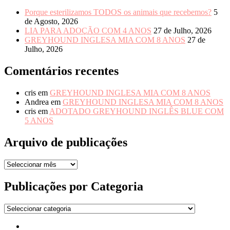
Porque esterilizamos TODOS os animais que recebemos?
5
de Agosto, 2026
LIA PARA ADOÇÃO COM 4 ANOS
27 de Julho, 2026
GREYHOUND INGLESA MIA COM 8 ANOS
27 de
Julho, 2026
Comentários recentes
cris
em
GREYHOUND INGLESA MIA COM 8 ANOS
Andrea
em
GREYHOUND INGLESA MIA COM 8 ANOS
cris
em
ADOTADO GREYHOUND INGLÊS BLUE COM
5 ANOS
Arquivo de publicações
Arquivo
de
publicações
Publicações por Categoria
Publicações
por
Início
Categoria