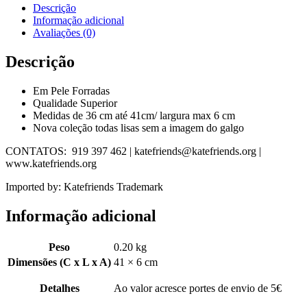
VERMELHO
Descrição
Informação adicional
Avaliações (0)
Descrição
Em Pele Forradas
Qualidade Superior
Medidas de 36 cm até 41cm/ largura max 6 cm
Nova coleção todas lisas sem a imagem do galgo
CONTATOS: 919 397 462 | katefriends@katefriends.org |
www.katefriends.org
Imported by: Katefriends Trademark
Informação adicional
Peso
0.20 kg
Dimensões (C x L x A)
41 × 6 cm
Detalhes
Ao valor acresce portes de envio de 5€