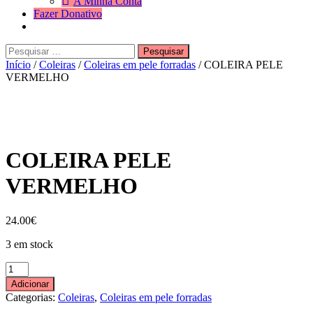
A Minha Conta
Fazer Donativo
Pesquisar
Search
por:
Início
/
Coleiras
/
Coleiras em pele forradas
/ COLEIRA PELE
VERMELHO
COLEIRA PELE
VERMELHO
24.00
€
3 em stock
Quantidade
de
Adicionar
COLEIRA
Categorias:
Coleiras
,
Coleiras em pele forradas
PELE