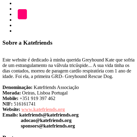
ADOÇÃO
Blog
A
LOJA
Katefriends
Fazer
Donativo
Sobre a Katefriends
Este website é dedicado à minha querida Greyhound Kate que sofria
de um estrangulamento na válvula tricúspide... A sua vida tinha os
dias contados, morreu de paragem cardío respiratória com 1 ano de
idade. Foi ela, a primeira GRD- Greyhound Rescue Dog.
Denominação:
Katefriends Associação
Morada:
Oeiras, Lisboa Portugal
Mobile:
+351 919 397 462
NIF:
516161741
Website:
www.katefriends.org
Emails:
katefriends@katefriends.org
adocao@katefriends.org
sponsors@katefriends.org