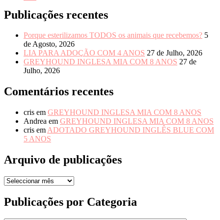
Publicações recentes
Porque esterilizamos TODOS os animais que recebemos?
5
de Agosto, 2026
LIA PARA ADOÇÃO COM 4 ANOS
27 de Julho, 2026
GREYHOUND INGLESA MIA COM 8 ANOS
27 de
Julho, 2026
Comentários recentes
cris
em
GREYHOUND INGLESA MIA COM 8 ANOS
Andrea
em
GREYHOUND INGLESA MIA COM 8 ANOS
cris
em
ADOTADO GREYHOUND INGLÊS BLUE COM
5 ANOS
Arquivo de publicações
Arquivo
de
publicações
Publicações por Categoria