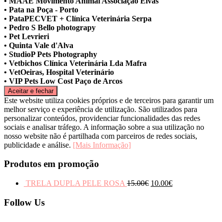
• MAAE Movimento Animal Associação Elvas
• Pata na Poça - Porto
• PataPECVET + Clínica Veterinária Serpa
• Pedro S Bello photograpy
• Pet Levrieri
• Quinta Vale d'Alva
• StudioP Pets Photography
• Vetbichos Clínica Veterinária Lda Mafra
• VetOeiras, Hospital Veterinário
• VIP Pets Low Cost Paço de Arcos
Este website utiliza cookies próprios e de terceiros para garantir um
melhor serviço e experiência de utilização. São utilizados para
personalizar conteúdos, providenciar funcionalidades das redes
sociais e analisar tráfego. A informação sobre a sua utilização no
nosso website não é partilhada com parceiros de redes sociais,
publicidade e análise.
[Mais Informação]
Produtos em promoção
TRELA DUPLA PELE ROSA
15.00
€
10.00
€
Follow Us
Facebook