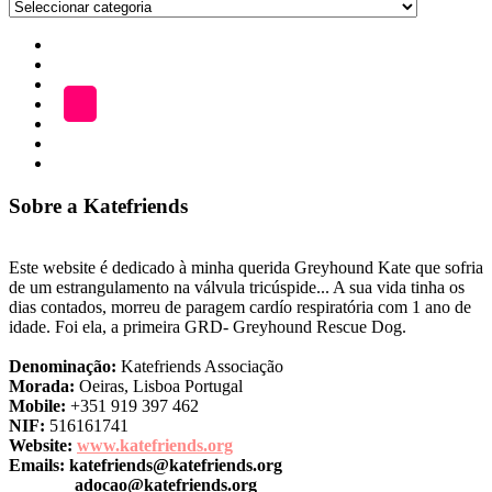
Publicações
por
Início
Categoria
ADOÇÃO
Blog
A
LOJA
Katefriends
Fazer
Donativo
Sobre a Katefriends
Este website é dedicado à minha querida Greyhound Kate que sofria
de um estrangulamento na válvula tricúspide... A sua vida tinha os
dias contados, morreu de paragem cardío respiratória com 1 ano de
idade. Foi ela, a primeira GRD- Greyhound Rescue Dog.
Denominação:
Katefriends Associação
Morada:
Oeiras, Lisboa Portugal
Mobile:
+351 919 397 462
NIF:
516161741
Website:
www.katefriends.org
Emails:
katefriends@katefriends.org
adocao@katefriends.org