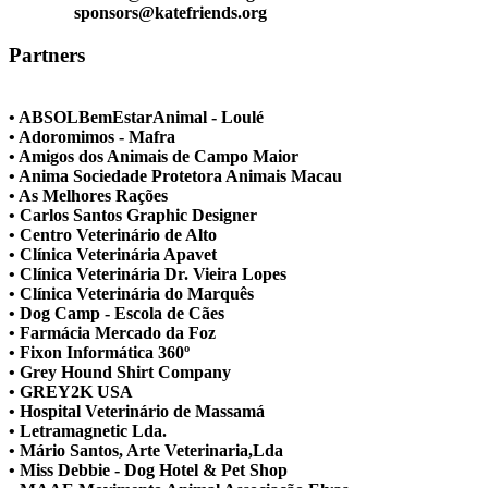
sponsors@katefriends.org
Partners
• ABSOLBemEstarAnimal - Loulé
• Adoromimos - Mafra
• Amigos dos Animais de Campo Maior
• Anima Sociedade Protetora Animais Macau
• As Melhores Rações
• Carlos Santos Graphic Designer
• Centro Veterinário de Alto
• Clínica Veterinária Apavet
• Clínica Veterinária Dr. Vieira Lopes
• Clínica Veterinária do Marquês
• Dog Camp - Escola de Cães
• Farmácia Mercado da Foz
• Fixon Informática 360º
• Grey Hound Shirt Company
• GREY2K USA
• Hospital Veterinário de Massamá
• Letramagnetic Lda.
• Mário Santos, Arte Veterinaria,Lda
• Miss Debbie - Dog Hotel & Pet Shop