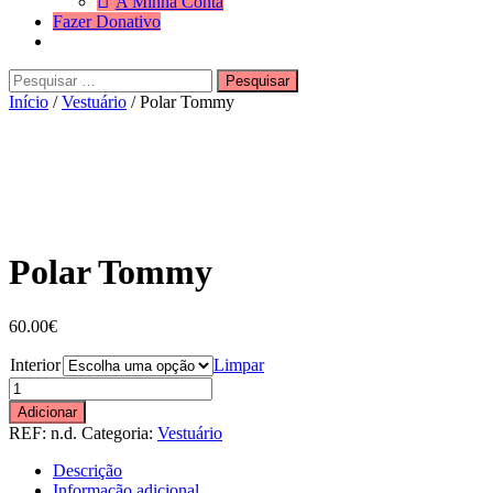
A Minha Conta
Fazer Donativo
Pesquisar
Search
por:
Início
/
Vestuário
/ Polar Tommy
Polar Tommy
60.00
€
Interior
Limpar
Quantidade
de
Adicionar
Polar
REF:
n.d.
Categoria:
Vestuário
Tommy
Descrição
Informação adicional