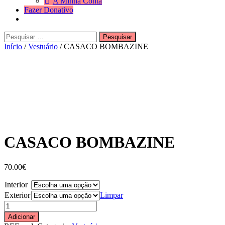
A Minha Conta
Fazer Donativo
Pesquisar
Search
por:
Início
/
Vestuário
/ CASACO BOMBAZINE
CASACO BOMBAZINE
70.00
€
Interior
Exterior
Limpar
Quantidade
de
Adicionar
CASACO