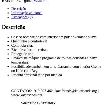
REF:
n.d.
Categoria:
Vestuário
BOMBAZINE
Descrição
Informação adicional
Avaliações (0)
Descrição
Casaco bombazine com interior em polar ovelhinha suave.
Quentinho e confortável
Com gola alta.
Fácil de colocar e retirar.
Protege do frio.
Lavável na máquina programa de roupas delicadas a baixa
temperatura
Possibilidade também em tons Castanho com interior Creme
ou Kaki com Bege
Produto artesanal feito por medida
CONTATOS: 919 397 462 | katefriends@katefriends.org |
www.katefriends.org
Katefriends Trademark