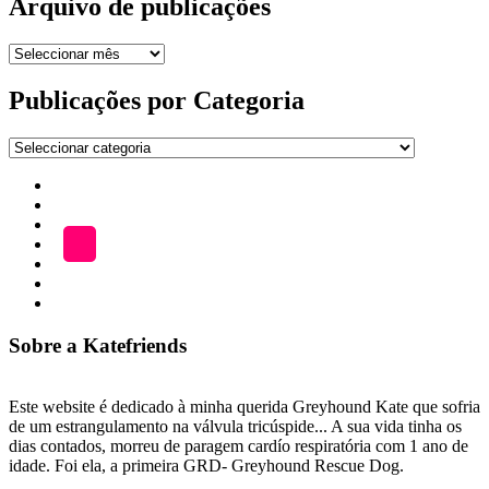
Arquivo de publicações
Arquivo
de
publicações
Publicações por Categoria
Publicações
por
Início
Categoria
ADOÇÃO
Blog
A
LOJA
Katefriends
Fazer
Donativo
Sobre a Katefriends
Este website é dedicado à minha querida Greyhound Kate que sofria
de um estrangulamento na válvula tricúspide... A sua vida tinha os
dias contados, morreu de paragem cardío respiratória com 1 ano de
idade. Foi ela, a primeira GRD- Greyhound Rescue Dog.