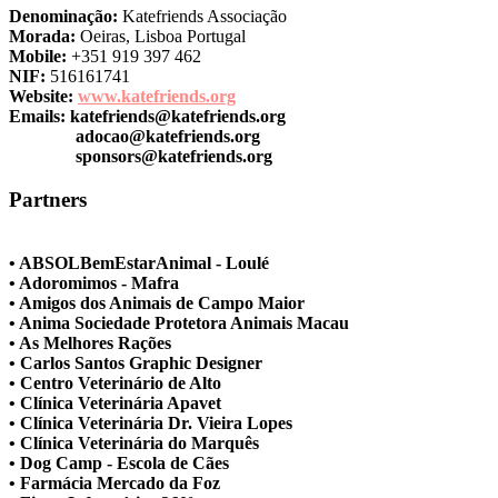
Denominação:
Katefriends Associação
Morada:
Oeiras, Lisboa Portugal
Mobile:
+351 919 397 462
NIF:
516161741
Website:
www.katefriends.org
Emails:
katefriends@katefriends.org
adocao@katefriends.org
sponsors@katefriends.org
Partners
• ABSOLBemEstarAnimal - Loulé
• Adoromimos - Mafra
• Amigos dos Animais de Campo Maior
• Anima Sociedade Protetora Animais Macau
• As Melhores Rações
• Carlos Santos Graphic Designer
• Centro Veterinário de Alto
• Clínica Veterinária Apavet
• Clínica Veterinária Dr. Vieira Lopes
• Clínica Veterinária do Marquês
• Dog Camp - Escola de Cães
• Farmácia Mercado da Foz