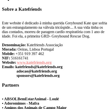
Sobre a Katefriends
Este website é dedicado à minha querida Greyhound Kate que sofria
de um estrangulamento na válvula tricúspide... A sua vida tinha os
dias contados, morreu de paragem cardío respiratória com 1 ano de
idade. Foi ela, a primeira GRD- Greyhound Rescue Dog.
Denominação:
Katefriends Associação
Morada:
Oeiras, Lisboa Portugal
Mobile:
+351 919 397 462
NIF:
516161741
Website:
www.katefriends.org
Emails:
katefriends@katefriends.org
adocao@katefriends.org
sponsors@katefriends.org
Partners
• ABSOLBemEstarAnimal - Loulé
• Adoromimos - Mafra
• Amigos dos Animais de Campo Maior