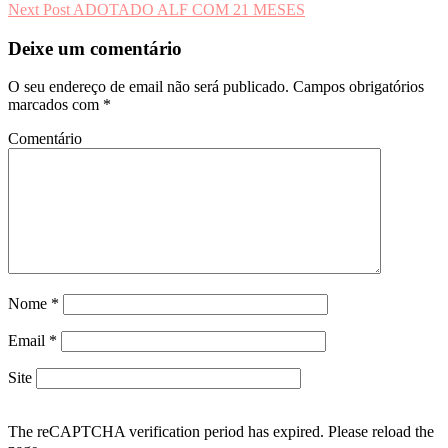
Next Post
ADOTADO ALF COM 21 MESES
de
artigos
Deixe um comentário
O seu endereço de email não será publicado.
Campos obrigatórios
marcados com
*
Comentário
Nome
*
Email
*
Site
The reCAPTCHA verification period has expired. Please reload the