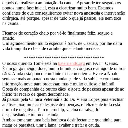
depois de realizar a amputação da cauda. Apesar de ter rasgado os
pontos numa fase inicial, está a cicatrizar muito bem. Estamos
confiantes de que conseguiremos evitar nova anestesia e intervenção
cirúrgica, até porque, apesar de tudo o que já passou, ele nem toca
na cauda.
Ficamos de coração cheio por vê-lo finalmente feliz, seguro e
amado.
Um agradecimento muito especial à Sara, de Cascais, por lhe dar a
vida tranquila e cheia de carinho que ele tanto merece.
***********************************
O nosso querido Tomé está na
katefriends.org
em FAT – Oeiras.
É um galgo meigo, doce, muito humilde, corajoso e amigo de outros
cães. Ainda está pouco confiante mas como tem a Eva e a Noah
sente-se mais amparado nesta mudança de vida subita e com tanta
informação nova para processar, mas é muito curioso e infantil.
Gosta da companhia de outros cães e gosta de pessoas apesar de ao
ínicio ter receio de quem desconhece.
Já passou pela Clinica Veterinária do Dr. Vieira Lopes para efectuar
análises bioquimicas e despiste de doenças, e felizmente tudo está
normal e negativo. Tem microchip, vacina da raiva, foi
desparasitado e tratou da cauda.
Ambos tomaram uma bela banhoca desinfectante e quentinha para
matar os parasitas, tirar a lama, avaliar e tratar a cauda.