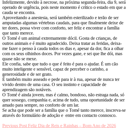
Infelizmente, devido à necrose, na próxima segunda-feira, dia 9, será
operado de urgência, pois neste momento é crítico o estado em que a
cauda se encontra.
Aproveitando a anestesia, será também esterilizado e terão de ser
amputadas algumas vértebras caudais, para que finalmente deixe de
ter dores, possa viver com conforto, ser feliz e encontrar a família
que tanto merece.
O Tomé é um animal extremamente dócil. Gosta de crianças, de
outros animais e é muito agradecido. Deixa tratar as feridas, deixa-
me fazer o penso à cauda todos os dias e, apesar da dor, fica a olhar
com os seus olhinhos doces. Por vezes gane, e sei que lhe dói, mas
quase não se mexe.
Ele confia, sabe que tudo o que é feito é para o ajudar. É um cão
muito inteligente e sensível, capaz de perceber o carinho, a
generosidade e de ser grato.
É também muito asseado e pede para ir à rua, apesar de nunca ter
vivido dentro de uma casa. O seu instinto e capacidade de
aprendizagem são notáveis.
O Tomé é ainda jovem, mas é calmo, bondoso, não estraga nada, só
quer sossego, companhia e, acima de tudo, uma oportunidade de ser
amado para sempre, no conforto de um lar.
Se acha que pode ser a família que o Tomé tanto merece, inscreva-se
através do formulário de adoção e entre em contacto connosco.
Navegação
Previous Post
Feliz Dia de Reis e Rainhas – Bom Ano de 2026