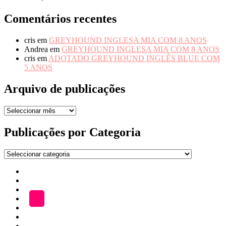
Comentários recentes
cris
em
GREYHOUND INGLESA MIA COM 8 ANOS
Andrea
em
GREYHOUND INGLESA MIA COM 8 ANOS
cris
em
ADOTADO GREYHOUND INGLÊS BLUE COM
5 ANOS
Arquivo de publicações
Arquivo
de
publicações
Publicações por Categoria
Publicações
por
Início
Categoria
ADOÇÃO
Blog
A
LOJA
Katefriends
Fazer
Donativo