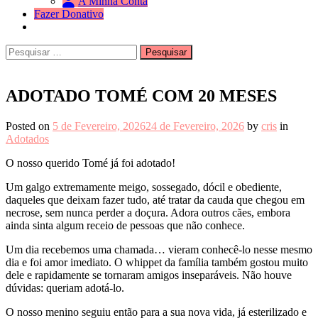
A Minha Conta
Fazer Donativo
Pesquisar
Search
por:
ADOTADO TOMÉ COM 20 MESES
Posted on
5 de Fevereiro, 2026
24 de Fevereiro, 2026
by
cris
in
Adotados
O nosso querido Tomé já foi adotado!
Um galgo extremamente meigo, sossegado, dócil e obediente,
daqueles que deixam fazer tudo, até tratar da cauda que chegou em
necrose, sem nunca perder a doçura. Adora outros cães, embora
ainda sinta algum receio de pessoas que não conhece.
Um dia recebemos uma chamada… vieram conhecê-lo nesse mesmo
dia e foi amor imediato. O whippet da família também gostou muito
dele e rapidamente se tornaram amigos inseparáveis. Não houve
dúvidas: queriam adotá-lo.
O nosso menino seguiu então para a sua nova vida, já esterilizado e