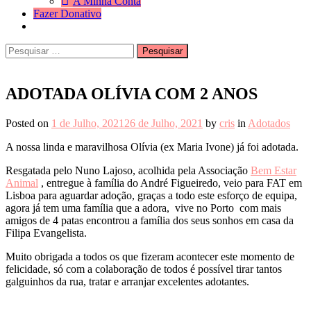
A Minha Conta
Fazer Donativo
Pesquisar
Search
por:
ADOTADA OLÍVIA COM 2 ANOS
Posted on
1 de Julho, 2021
26 de Julho, 2021
by
cris
in
Adotados
A nossa linda e maravilhosa Olívia (ex Maria Ivone) já foi adotada.
Resgatada pelo Nuno Lajoso, acolhida pela Associação
Bem Estar
Animal
, entregue à família do André Figueiredo, veio para FAT em
Lisboa para aguardar adoção, graças a todo este esforço de equipa,
agora já tem uma família que a adora, vive no Porto com mais
amigos de 4 patas encontrou a família dos seus sonhos em casa da
Filipa Evangelista.
Muito obrigada a todos os que fizeram acontecer este momento de
felicidade, só com a colaboração de todos é possível tirar tantos
galguinhos da rua, tratar e arranjar excelentes adotantes.