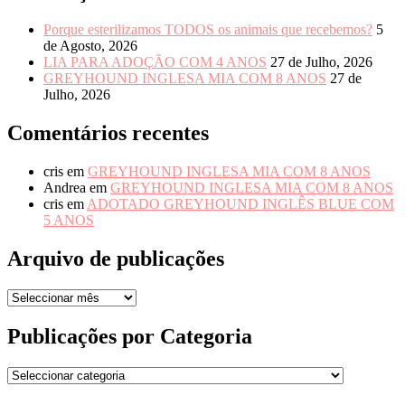
Porque esterilizamos TODOS os animais que recebemos?
5
de Agosto, 2026
LIA PARA ADOÇÃO COM 4 ANOS
27 de Julho, 2026
GREYHOUND INGLESA MIA COM 8 ANOS
27 de
Julho, 2026
Comentários recentes
cris
em
GREYHOUND INGLESA MIA COM 8 ANOS
Andrea
em
GREYHOUND INGLESA MIA COM 8 ANOS
cris
em
ADOTADO GREYHOUND INGLÊS BLUE COM
5 ANOS
Arquivo de publicações
Arquivo
de
publicações
Publicações por Categoria
Publicações
por