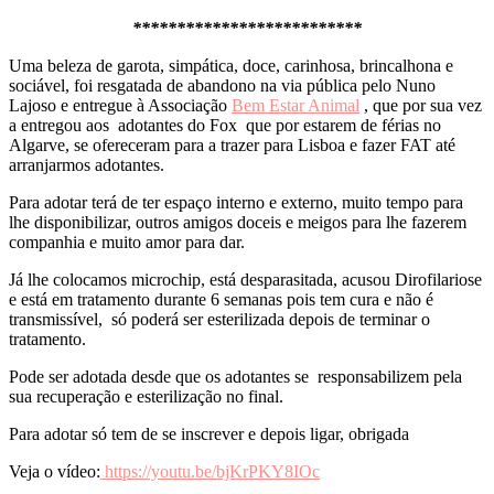
**************************
Uma beleza de garota, simpática, doce, carinhosa, brincalhona e
sociável, foi resgatada de abandono na via pública pelo Nuno
Lajoso e entregue à Associação
Bem Estar Animal
, que por sua vez
a entregou aos adotantes do Fox que por estarem de férias no
Algarve, se ofereceram para a trazer para Lisboa e fazer FAT até
arranjarmos adotantes.
Para adotar terá de ter espaço interno e externo, muito tempo para
lhe disponibilizar, outros amigos doceis e meigos para lhe fazerem
companhia e muito amor para dar.
Já lhe colocamos microchip, está desparasitada, acusou Dirofilariose
e está em tratamento durante 6 semanas pois tem cura e não é
transmissível, só poderá ser esterilizada depois de terminar o
tratamento.
Pode ser adotada desde que os adotantes se responsabilizem pela
sua recuperação e esterilização no final.
Para adotar só tem de se inscrever e depois ligar, obrigada
Veja o vídeo:
https://youtu.be/bjKrPKY8IOc