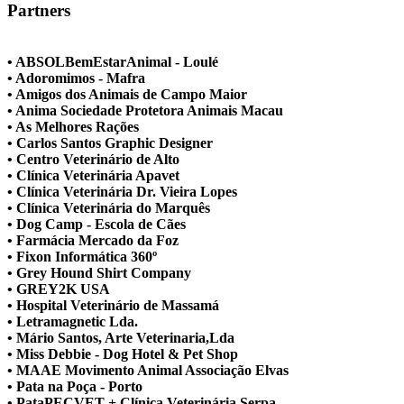
Partners
• ABSOLBemEstarAnimal - Loulé
• Adoromimos - Mafra
• Amigos dos Animais de Campo Maior
• Anima Sociedade Protetora Animais Macau
• As Melhores Rações
• Carlos Santos Graphic Designer
• Centro Veterinário de Alto
• Clínica Veterinária Apavet
• Clínica Veterinária Dr. Vieira Lopes
• Clínica Veterinária do Marquês
• Dog Camp - Escola de Cães
• Farmácia Mercado da Foz
• Fixon Informática 360º
• Grey Hound Shirt Company
• GREY2K USA
• Hospital Veterinário de Massamá
• Letramagnetic Lda.
• Mário Santos, Arte Veterinaria,Lda
• Miss Debbie - Dog Hotel & Pet Shop
• MAAE Movimento Animal Associação Elvas
• Pata na Poça - Porto
• PataPECVET + Clínica Veterinária Serpa