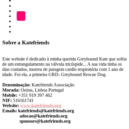
Início
Categoria
ADOÇÃO
Blog
A
LOJA
Katefriends
Fazer
Donativo
Sobre a Katefriends
Este website é dedicado à minha querida Greyhound Kate que sofria
de um estrangulamento na válvula tricúspide... A sua vida tinha os
dias contados, morreu de paragem cardío respiratória com 1 ano de
idade. Foi ela, a primeira GRD- Greyhound Rescue Dog.
Denominação:
Katefriends Associação
Morada:
Oeiras, Lisboa Portugal
Mobile:
+351 919 397 462
NIF:
516161741
Website:
www.katefriends.org
Emails:
katefriends@katefriends.org
adocao@katefriends.org
sponsors@katefriends.org