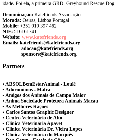
idade. Foi ela, a primeira GRD- Greyhound Rescue Dog.
Denominação:
Katefriends Associação
Morada:
Oeiras, Lisboa Portugal
Mobile:
+351 919 397 462
NIF:
516161741
Website:
www.katefriends.org
Emails:
katefriends@katefriends.org
adocao@katefriends.org
sponsors@katefriends.org
Partners
• ABSOLBemEstarAnimal - Loulé
• Adoromimos - Mafra
• Amigos dos Animais de Campo Maior
• Anima Sociedade Protetora Animais Macau
• As Melhores Rações
• Carlos Santos Graphic Designer
• Centro Veterinário de Alto
• Clínica Veterinária Apavet
• Clínica Veterinária Dr. Vieira Lopes
• Clínica Veterinária do Marquês