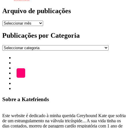
Arquivo de publicações
Arquivo
de
publicações
Publicações por Categoria
Publicações
por
Início
Categoria
ADOÇÃO
Blog
A
LOJA
Katefriends
Fazer
Donativo
Sobre a Katefriends
Este website é dedicado à minha querida Greyhound Kate que sofria
de um estrangulamento na válvula tricúspide... A sua vida tinha os
dias contados, morreu de paragem cardío respiratória com 1 ano de