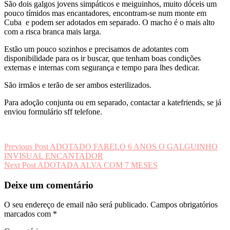
São dois galgos jovens simpáticos e meiguinhos, muito dóceis um
pouco tímidos mas encantadores, encontram-se num monte em
Cuba e podem ser adotados em separado. O macho é o mais alto
com a risca branca mais larga.
Estão um pouco sozinhos e precisamos de adotantes com
disponibilidade para os ir buscar, que tenham boas condições
externas e internas com segurança e tempo para lhes dedicar.
São irmãos e terão de ser ambos esterilizados.
Para adoção conjunta ou em separado, contactar a katefriends, se já
enviou formulário sff telefone.
Navegação
Previous Post
ADOTADO FARELO 6 ANOS O GALGUINHO
INVISUAL ENCANTADOR
de
Next Post
ADOTADA ALVA COM 7 MESES
artigos
Deixe um comentário
O seu endereço de email não será publicado.
Campos obrigatórios
marcados com
*