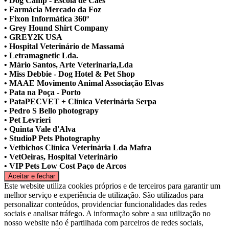
• Dog Camp - Escola de Cães
• Farmácia Mercado da Foz
• Fixon Informática 360º
• Grey Hound Shirt Company
• GREY2K USA
• Hospital Veterinário de Massamá
• Letramagnetic Lda.
• Mário Santos, Arte Veterinaria,Lda
• Miss Debbie - Dog Hotel & Pet Shop
• MAAE Movimento Animal Associação Elvas
• Pata na Poça - Porto
• PataPECVET + Clínica Veterinária Serpa
• Pedro S Bello photograpy
• Pet Levrieri
• Quinta Vale d'Alva
• StudioP Pets Photography
• Vetbichos Clínica Veterinária Lda Mafra
• VetOeiras, Hospital Veterinário
• VIP Pets Low Cost Paço de Arcos
Este website utiliza cookies próprios e de terceiros para garantir um
melhor serviço e experiência de utilização. São utilizados para
personalizar conteúdos, providenciar funcionalidades das redes
sociais e analisar tráfego. A informação sobre a sua utilização no
nosso website não é partilhada com parceiros de redes sociais,