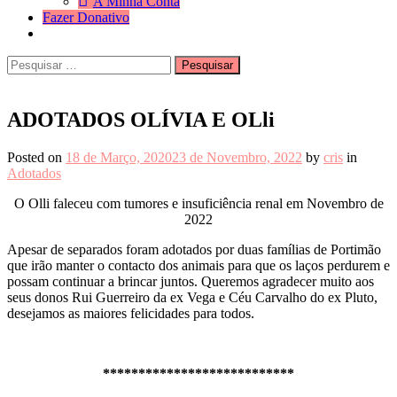
A Minha Conta
Fazer Donativo
Pesquisar
Search
por:
ADOTADOS OLÍVIA E OLli
Posted on
18 de Março, 2020
23 de Novembro, 2022
by
cris
in
Adotados
O Olli faleceu com tumores e insuficiência renal em Novembro de
2022
Apesar de separados foram adotados por duas famílias de Portimão
que irão manter o contacto dos animais para que os laços perdurem e
possam continuar a brincar juntos. Queremos agradecer muito aos
seus donos Rui Guerreiro da ex Vega e Céu Carvalho do ex Pluto,
desejamos as maiores felicidades para todos.
***************************