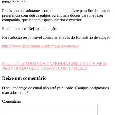
muito humilde.
Precisamos de adotantes com muito tempo livre para lhe dedicar, de
preferência com outros galgos ou animais dóceis para lhe fazer
companhia, que tenham espaço interior e exterior.
Encontra-se em Beja para adoção.
Para adoção responsável contactar através do formulário de adoção:
https://www.katefriends.org/formulario-adocao/
Navegação
Previous Post
ADOTADA CLARINHA COM 1 ANO E MEIO
Next Post
ADOTADO GASPAR COM 18 MESES
de
artigos
Deixe um comentário
O seu endereço de email não será publicado.
Campos obrigatórios
marcados com
*
Comentário