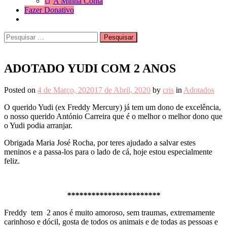
A Minha Conta
Fazer Donativo
Pesquisar
Search
por:
ADOTADO YUDI COM 2 ANOS
Posted on
4 de Março, 2020
17 de Abril, 2020
by
cris
in
Adotados
O querido Yudi (ex Freddy Mercury) já tem um dono de excelência,
o nosso querido António Carreira que é o melhor o melhor dono que
o Yudi podia arranjar.
Obrigada Maria José Rocha, por teres ajudado a salvar estes
meninos e a passa-los para o lado de cá, hoje estou especialmente
feliz.
***********************
Freddy tem 2 anos é muito amoroso, sem traumas, extremamente
carinhoso e dócil, gosta de todos os animais e de todas as pessoas e