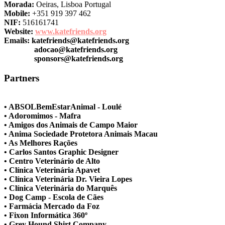
Morada:
Oeiras, Lisboa Portugal
Mobile:
+351 919 397 462
NIF:
516161741
Website:
www.katefriends.org
Emails:
katefriends@katefriends.org
adocao@katefriends.org
sponsors@katefriends.org
Partners
• ABSOLBemEstarAnimal - Loulé
• Adoromimos - Mafra
• Amigos dos Animais de Campo Maior
• Anima Sociedade Protetora Animais Macau
• As Melhores Rações
• Carlos Santos Graphic Designer
• Centro Veterinário de Alto
• Clínica Veterinária Apavet
• Clínica Veterinária Dr. Vieira Lopes
• Clínica Veterinária do Marquês
• Dog Camp - Escola de Cães
• Farmácia Mercado da Foz
• Fixon Informática 360º
• Grey Hound Shirt Company