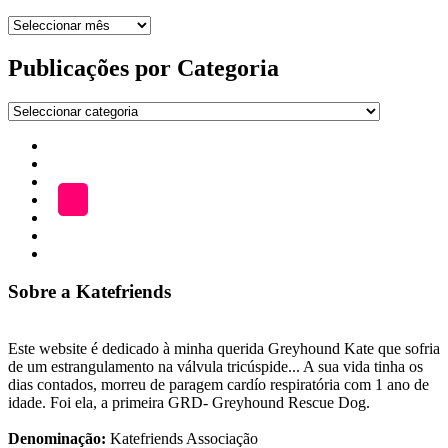
Arquivo
de
publicações
Publicações por Categoria
Publicações
por
Início
Categoria
ADOÇÃO
Blog
A
LOJA
Katefriends
Fazer
Donativo
Sobre a Katefriends
Este website é dedicado à minha querida Greyhound Kate que sofria
de um estrangulamento na válvula tricúspide... A sua vida tinha os
dias contados, morreu de paragem cardío respiratória com 1 ano de
idade. Foi ela, a primeira GRD- Greyhound Rescue Dog.
Denominação:
Katefriends Associação