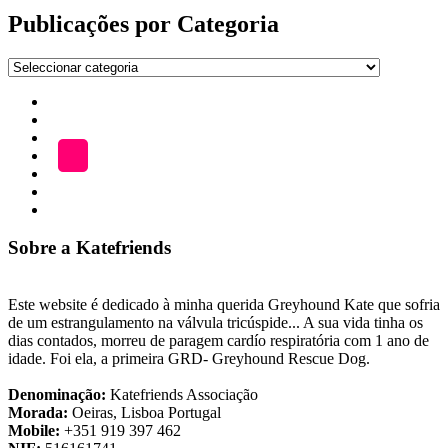
publicações
Publicações por Categoria
Publicações
por
Início
Categoria
ADOÇÃO
Blog
A
LOJA
Katefriends
Fazer
Donativo
Sobre a Katefriends
Este website é dedicado à minha querida Greyhound Kate que sofria
de um estrangulamento na válvula tricúspide... A sua vida tinha os
dias contados, morreu de paragem cardío respiratória com 1 ano de
idade. Foi ela, a primeira GRD- Greyhound Rescue Dog.
Denominação:
Katefriends Associação
Morada:
Oeiras, Lisboa Portugal
Mobile:
+351 919 397 462