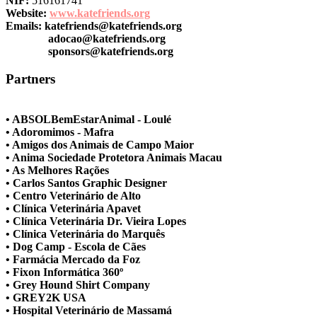
NIF:
516161741
Website:
www.katefriends.org
Emails:
katefriends@katefriends.org
adocao@katefriends.org
sponsors@katefriends.org
Partners
• ABSOLBemEstarAnimal - Loulé
• Adoromimos - Mafra
• Amigos dos Animais de Campo Maior
• Anima Sociedade Protetora Animais Macau
• As Melhores Rações
• Carlos Santos Graphic Designer
• Centro Veterinário de Alto
• Clínica Veterinária Apavet
• Clínica Veterinária Dr. Vieira Lopes
• Clínica Veterinária do Marquês
• Dog Camp - Escola de Cães
• Farmácia Mercado da Foz
• Fixon Informática 360º
• Grey Hound Shirt Company
• GREY2K USA
• Hospital Veterinário de Massamá