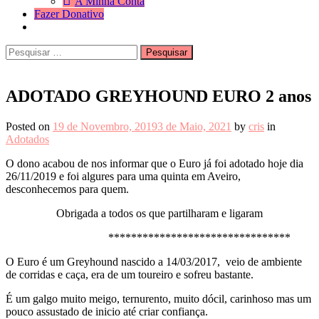
A Minha Conta
Fazer Donativo
Pesquisar
Search
por:
ADOTADO GREYHOUND EURO 2 anos
Posted on
19 de Novembro, 2019
3 de Maio, 2021
by
cris
in
Adotados
O dono acabou de nos informar que o Euro já foi adotado hoje dia
26/11/2019 e foi algures para uma quinta em Aveiro,
desconhecemos para quem.
Obrigada a todos os que partilharam e ligaram
********************************
O Euro é um Greyhound nascido a 14/03/2017, veio de ambiente
de corridas e caça, era de um toureiro e sofreu bastante.
É um galgo muito meigo, ternurento, muito dócil, carinhoso mas um
pouco assustado de inicio até criar confiança.