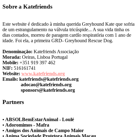
Sobre a Katefriends
Este website é dedicado à minha querida Greyhound Kate que sofria
de um estrangulamento na válvula tricúspide... A sua vida tinha os
dias contados, morreu de paragem cardío respiratória com 1 ano de
idade. Foi ela, a primeira GRD- Greyhound Rescue Dog.
Denominação:
Katefriends Associação
Morada:
Oeiras, Lisboa Portugal
Mobile:
+351 919 397 462
NIF:
516161741
Website:
www.katefriends.org
Emails:
katefriends@katefriends.org
adocao@katefriends.org
sponsors@katefriends.org
Partners
• ABSOLBemEstarAnimal - Loulé
• Adoromimos - Mafra
• Amigos dos Animais de Campo Maior
• Anima Sociedade Protetora Animais Macau