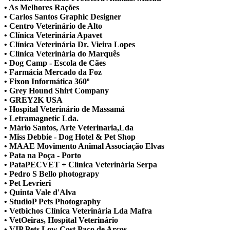
• As Melhores Rações
• Carlos Santos Graphic Designer
• Centro Veterinário de Alto
• Clínica Veterinária Apavet
• Clínica Veterinária Dr. Vieira Lopes
• Clínica Veterinária do Marquês
• Dog Camp - Escola de Cães
• Farmácia Mercado da Foz
• Fixon Informática 360º
• Grey Hound Shirt Company
• GREY2K USA
• Hospital Veterinário de Massamá
• Letramagnetic Lda.
• Mário Santos, Arte Veterinaria,Lda
• Miss Debbie - Dog Hotel & Pet Shop
• MAAE Movimento Animal Associação Elvas
• Pata na Poça - Porto
• PataPECVET + Clínica Veterinária Serpa
• Pedro S Bello photograpy
• Pet Levrieri
• Quinta Vale d'Alva
• StudioP Pets Photography
• Vetbichos Clínica Veterinária Lda Mafra
• VetOeiras, Hospital Veterinário
• VIP Pets Low Cost Paço de Arcos