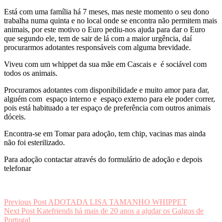
Está com uma família há 7 meses, mas neste momento o seu dono
trabalha numa quinta e no local onde se encontra não permitem mais
animais, por este motivo o Euro pediu-nos ajuda para dar o Euro
que segundo ele, tem de sair de lá com a maior urgência, daí
procurarmos adotantes responsáveis com alguma brevidade.
Viveu com um whippet da sua mãe em Cascais e é sociável com
todos os animais.
Procuramos adotantes com disponibilidade e muito amor para dar,
alguém com espaço interno e espaço externo para ele poder correr,
pois está habituado a ter espaço de preferência com outros animais
dóceis.
Encontra-se em Tomar para adoção, tem chip, vacinas mas ainda
não foi esterilizado.
Para adoção contactar através do formulário de adoção e depois
telefonar
Navegação
Previous Post
ADOTADA LISA TAMANHO WHIPPET
Next Post
Katefriends há mais de 20 anos a ajudar os Galgos de
de
Portugal