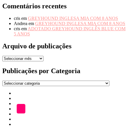
Comentários recentes
cris
em
GREYHOUND INGLESA MIA COM 8 ANOS
Andrea
em
GREYHOUND INGLESA MIA COM 8 ANOS
cris
em
ADOTADO GREYHOUND INGLÊS BLUE COM
5 ANOS
Arquivo de publicações
Arquivo
de
publicações
Publicações por Categoria
Publicações
por
Início
Categoria
ADOÇÃO
Blog
A
LOJA
Katefriends
Fazer
Donativo