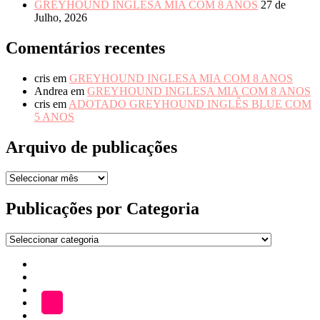
GREYHOUND INGLESA MIA COM 8 ANOS
27 de
Julho, 2026
Comentários recentes
cris
em
GREYHOUND INGLESA MIA COM 8 ANOS
Andrea
em
GREYHOUND INGLESA MIA COM 8 ANOS
cris
em
ADOTADO GREYHOUND INGLÊS BLUE COM
5 ANOS
Arquivo de publicações
Arquivo
de
publicações
Publicações por Categoria
Publicações
por
Início
Categoria
ADOÇÃO
Blog
A
LOJA