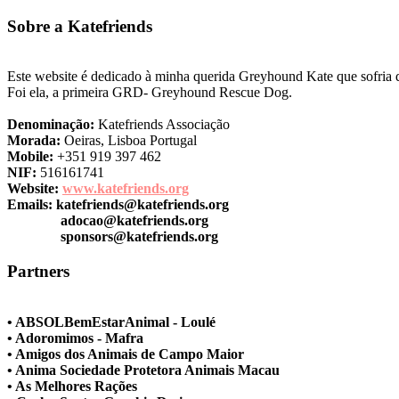
Sobre a Katefriends
Este website é dedicado à minha querida Greyhound Kate que sofria de
Foi ela, a primeira GRD- Greyhound Rescue Dog.
Denominação:
Katefriends Associação
Morada:
Oeiras, Lisboa Portugal
Mobile:
+351 919 397 462
NIF:
516161741
Website:
www.katefriends.org
Emails:
katefriends@katefriends.org
adocao@katefriends.org
sponsors@katefriends.org
Partners
• ABSOLBemEstarAnimal - Loulé
• Adoromimos - Mafra
• Amigos dos Animais de Campo Maior
• Anima Sociedade Protetora Animais Macau
• As Melhores Rações