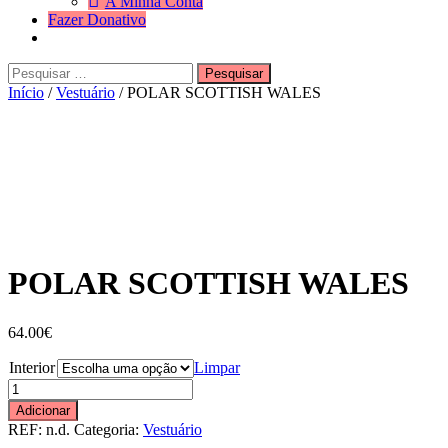
A Minha Conta
Fazer Donativo
Pesquisar
Search
por:
Início
/
Vestuário
/ POLAR SCOTTISH WALES
POLAR SCOTTISH WALES
64.00
€
Interior
Limpar
Quantidade
de
Adicionar
POLAR
REF:
n.d.
Categoria:
Vestuário
SCOTTISH