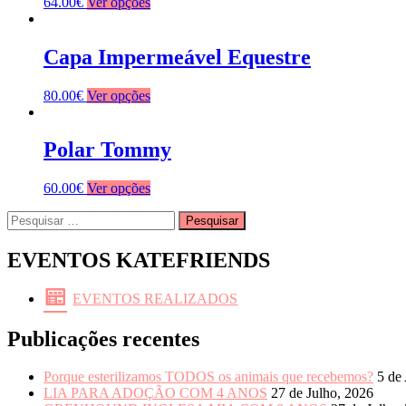
64.00
€
Ver opções
Capa Impermeável Equestre
80.00
€
Ver opções
Polar Tommy
60.00
€
Ver opções
Pesquisar
por:
EVENTOS KATEFRIENDS
EVENTOS REALIZADOS
Publicações recentes
Porque esterilizamos TODOS os animais que recebemos?
5 de
LIA PARA ADOÇÃO COM 4 ANOS
27 de Julho, 2026