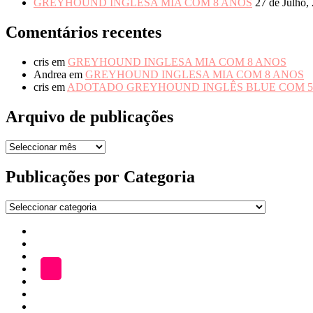
GREYHOUND INGLESA MIA COM 8 ANOS
27 de Julho,
Comentários recentes
cris
em
GREYHOUND INGLESA MIA COM 8 ANOS
Andrea
em
GREYHOUND INGLESA MIA COM 8 ANOS
cris
em
ADOTADO GREYHOUND INGLÊS BLUE COM 5
Arquivo de publicações
Arquivo
de
publicações
Publicações por Categoria
Publicações
por
Início
Categoria
ADOÇÃO
Blog
A
LOJA
Katefriends
Fazer
Donativo