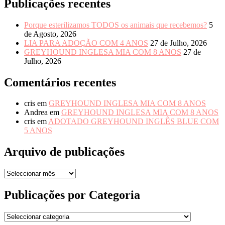
Publicações recentes
Porque esterilizamos TODOS os animais que recebemos?
5
de Agosto, 2026
LIA PARA ADOÇÃO COM 4 ANOS
27 de Julho, 2026
GREYHOUND INGLESA MIA COM 8 ANOS
27 de
Julho, 2026
Comentários recentes
cris
em
GREYHOUND INGLESA MIA COM 8 ANOS
Andrea
em
GREYHOUND INGLESA MIA COM 8 ANOS
cris
em
ADOTADO GREYHOUND INGLÊS BLUE COM
5 ANOS
Arquivo de publicações
Arquivo
de
publicações
Publicações por Categoria
Publicações
por