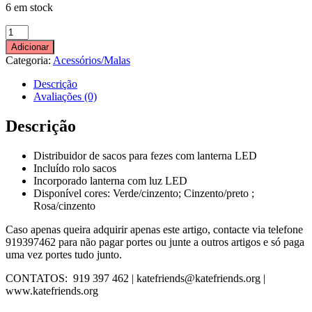
6 em stock
Quantidade
de
Adicionar
DISTRIBUIDOR
Categoria:
Acessórios/Malas
DE
SACOS
Descrição
PARA
Avaliações (0)
FEZES
COM
Descrição
LANTERNA
LED
Distribuidor de sacos para fezes com lanterna LED
Incluído rolo sacos
Incorporado lanterna com luz LED
Disponível cores: Verde/cinzento; Cinzento/preto ;
Rosa/cinzento
Caso apenas queira adquirir apenas este artigo, contacte via telefone
919397462 para não pagar portes ou junte a outros artigos e só paga
uma vez portes tudo junto.
CONTATOS: 919 397 462 | katefriends@katefriends.org |
www.katefriends.org