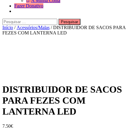
A Minha Conta
Fazer Donativo
Pesquisar
Search
por:
Início
/
Acessórios/Malas
/ DISTRIBUIDOR DE SACOS PARA
FEZES COM LANTERNA LED
DISTRIBUIDOR DE SACOS
PARA FEZES COM
LANTERNA LED
7.50
€