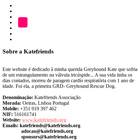
Início
Categoria
ADOÇÃO
Blog
A
LOJA
Katefriends
Fazer
Donativo
Sobre a Katefriends
Este website é dedicado à minha querida Greyhound Kate que sofria
de um estrangulamento na válvula tricúspide... A sua vida tinha os
dias contados, morreu de paragem cardío respiratória com 1 ano de
idade. Foi ela, a primeira GRD- Greyhound Rescue Dog.
Denominação:
Katefriends Associação
Morada:
Oeiras, Lisboa Portugal
Mobile:
+351 919 397 462
NIF:
516161741
Website:
www.katefriends.org
Emails:
katefriends@katefriends.org
adocao@katefriends.org
sponsors@katefriends.org