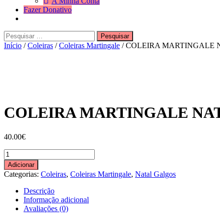
A Minha Conta
Fazer Donativo
Pesquisar
Search
por:
Início
/
Coleiras
/
Coleiras Martingale
/ COLEIRA MARTINGALE 
COLEIRA MARTINGALE NA
40.00
€
Quantidade
de
Adicionar
COLEIRA
Categorias:
Coleiras
,
Coleiras Martingale
,
Natal Galgos
MARTINGALE
NATAL
Descrição
Informação adicional
Avaliações (0)