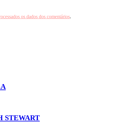
rocessados os dados dos comentários
.
EA
H STEWART