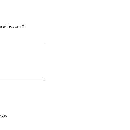
arcados com
*
age.