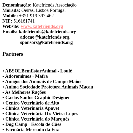
Denominação:
Katefriends Associação
Morada:
Oeiras, Lisboa Portugal
Mobile:
+351 919 397 462
NIF:
516161741
Website:
www.katefriends.org
Emails:
katefriends@katefriends.org
adocao@katefriends.org
sponsors@katefriends.org
Partners
• ABSOLBemEstarAnimal - Loulé
• Adoromimos - Mafra
• Amigos dos Animais de Campo Maior
• Anima Sociedade Protetora Animais Macau
• As Melhores Rações
• Carlos Santos Graphic Designer
• Centro Veterinário de Alto
• Clínica Veterinária Apavet
• Clínica Veterinária Dr. Vieira Lopes
• Clínica Veterinária do Marquês
• Dog Camp - Escola de Cães
• Farmácia Mercado da Foz