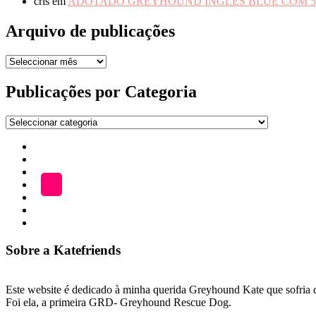
cris
em
ADOTADO GREYHOUND INGLÊS BLUE COM 5
Arquivo de publicações
Arquivo
de
publicações
Publicações por Categoria
Publicações
por
Início
Categoria
ADOÇÃO
Blog
A
LOJA
Katefriends
Fazer
Donativo
Sobre a Katefriends
Este website é dedicado à minha querida Greyhound Kate que sofria de
Foi ela, a primeira GRD- Greyhound Rescue Dog.