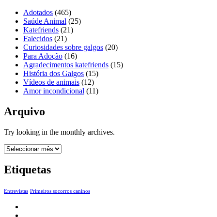
Adotados
(465)
Saúde Animal
(25)
Katefriends
(21)
Falecidos
(21)
Curiosidades sobre galgos
(20)
Para Adoção
(16)
Agradecimentos katefriends
(15)
História dos Galgos
(15)
Vídeos de animais
(12)
Amor incondicional
(11)
Arquivo
Try looking in the monthly archives.
Arquivo
Etiquetas
Entrevistas
Primeiros socorros caninos
Início