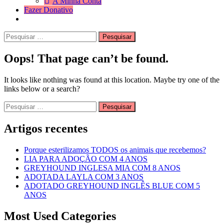
A Minha Conta
Fazer Donativo
Pesquisar
Search
por:
Oops! That page can’t be found.
It looks like nothing was found at this location. Maybe try one of the
links below or a search?
Pesquisar
por:
Artigos recentes
Porque esterilizamos TODOS os animais que recebemos?
LIA PARA ADOÇÃO COM 4 ANOS
GREYHOUND INGLESA MIA COM 8 ANOS
ADOTADA LAYLA COM 3 ANOS
ADOTADO GREYHOUND INGLÊS BLUE COM 5
ANOS
Most Used Categories