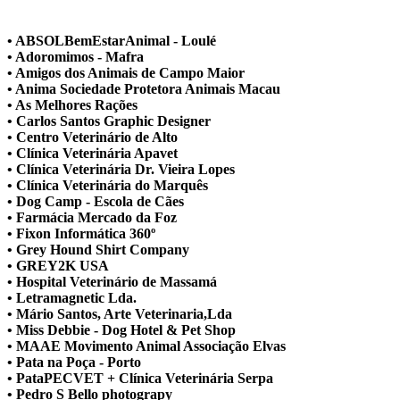
• ABSOLBemEstarAnimal - Loulé
• Adoromimos - Mafra
• Amigos dos Animais de Campo Maior
• Anima Sociedade Protetora Animais Macau
• As Melhores Rações
• Carlos Santos Graphic Designer
• Centro Veterinário de Alto
• Clínica Veterinária Apavet
• Clínica Veterinária Dr. Vieira Lopes
• Clínica Veterinária do Marquês
• Dog Camp - Escola de Cães
• Farmácia Mercado da Foz
• Fixon Informática 360º
• Grey Hound Shirt Company
• GREY2K USA
• Hospital Veterinário de Massamá
• Letramagnetic Lda.
• Mário Santos, Arte Veterinaria,Lda
• Miss Debbie - Dog Hotel & Pet Shop
• MAAE Movimento Animal Associação Elvas
• Pata na Poça - Porto
• PataPECVET + Clínica Veterinária Serpa
• Pedro S Bello photograpy