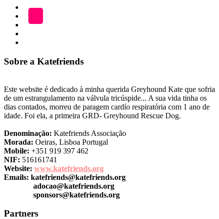
ADOÇÃO
Blog
A
LOJA
Katefriends
Fazer
Donativo
Sobre a Katefriends
Este website é dedicado à minha querida Greyhound Kate que sofria
de um estrangulamento na válvula tricúspide... A sua vida tinha os
dias contados, morreu de paragem cardío respiratória com 1 ano de
idade. Foi ela, a primeira GRD- Greyhound Rescue Dog.
Denominação:
Katefriends Associação
Morada:
Oeiras, Lisboa Portugal
Mobile:
+351 919 397 462
NIF:
516161741
Website:
www.katefriends.org
Emails:
katefriends@katefriends.org
adocao@katefriends.org
sponsors@katefriends.org
Partners