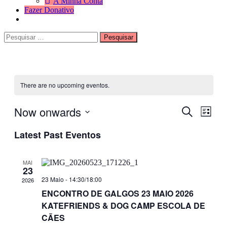
A Minha Conta
Fazer Donativo
Pesquisar
Search
por:
There are no upcoming eventos.
Now onwards
Eventos
Even
Pesquisar
Lista
View
Search
Selecione
Navig
Latest Past Eventos
data
and
Views
MAI
Navigati
23
23 Maio - 14:30
/
18:00
2026
ENCONTRO DE GALGOS 23 MAIO 2026
KATEFRIENDS & DOG CAMP ESCOLA DE
CÃES