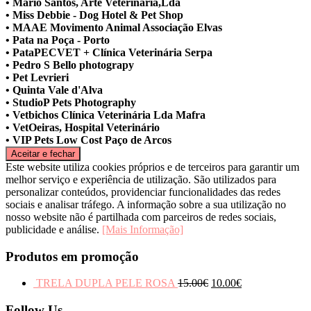
• Mário Santos, Arte Veterinaria,Lda
• Miss Debbie - Dog Hotel & Pet Shop
• MAAE Movimento Animal Associação Elvas
• Pata na Poça - Porto
• PataPECVET + Clínica Veterinária Serpa
• Pedro S Bello photograpy
• Pet Levrieri
• Quinta Vale d'Alva
• StudioP Pets Photography
• Vetbichos Clínica Veterinária Lda Mafra
• VetOeiras, Hospital Veterinário
• VIP Pets Low Cost Paço de Arcos
Este website utiliza cookies próprios e de terceiros para garantir um
melhor serviço e experiência de utilização. São utilizados para
personalizar conteúdos, providenciar funcionalidades das redes
sociais e analisar tráfego. A informação sobre a sua utilização no
nosso website não é partilhada com parceiros de redes sociais,
publicidade e análise.
[Mais Informação]
Produtos em promoção
TRELA DUPLA PELE ROSA
15.00
€
10.00
€
Follow Us