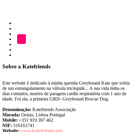
Início
ADOÇÃO
Blog
A
LOJA
Katefriends
Fazer
Donativo
Sobre a Katefriends
Este website é dedicado à minha querida Greyhound Kate que sofria
de um estrangulamento na válvula tricúspide... A sua vida tinha os
dias contados, morreu de paragem cardío respiratória com 1 ano de
idade. Foi ela, a primeira GRD- Greyhound Rescue Dog.
Denominação:
Katefriends Associação
Morada:
Oeiras, Lisboa Portugal
Mobile:
+351 919 397 462
NIF:
516161741
Website:
www.katefriends.org