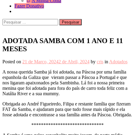
A Minha Conta
Fazer Donativo
Pesquisar
Search
por:
ADOTADA SAMBA COM 1 ANO E 11
MESES
Posted on
21 de Março, 2024
2 de Abril, 2024
by
cris
in
Adotados
A nossa querida Samba já foi adotada, na Páscoa por uma família
espanhola da Galiza que vieram passar a Páscoa a Portugal e que
nos ligaram apaixonados pela Sambinha. Lá foi a nossa primeira
menina que foi adotada para fora do país de carro toda feliz com a
Natália River e a sua mummy.
Obrigada ao André Figueiredo, Filipa e restante família que fizeram
FAT da Samba, e ajudaram para que tudo fosse mais rápido e ela
fosse adotada e encontrasse a sua família antes da Páscoa. Obrigada.
******************************