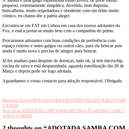
A Samba é uma galgo espanholita muito jovem, de porte médio
pequeno, extremamente simpática, divertida, bem disposta,
brincalhona, muito respeitadora e obediente com um feitio muito
cómico, eu chamo-lhe a pateta alegre.
Encontra-se em FAT em Lisboa em casa dos nossos adotantes do
Fox, e está a portar-se muito bem com a companhia do primo.
Procuramos adotantes com boas condições de preferência com
espaço externo e outro galgos ou outros cães, para ela brincar pois
ainda é muito nova e precisa de amigos para brincar.
Já fez analises para despiste de doenças, tudo ok, já tem microchip,
vacina da raiva e está desparasitada, aguarda esterilização dia 28 de
Março e depois pode ser logo adotada.
Aguardamos o vosso contacto para adoção responsável. Obrigada
Navegação
Previous Post
ADOTADO GREYHOUND INGLÊS KIKO COM
4 ANOS
de
Next Post
ADOTADO GREYHOUND INGLÊS RONIL COM 2
artigos
ANOS E MEIO
2 thoughts on “ADOTADA SAMBA COM