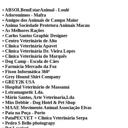
• ABSOLBemEstarAnimal - Loulé
• Adoromimos - Mafra
• Amigos dos Animais de Campo Maior
• Anima Sociedade Protetora Animais Macau
• As Melhores Rações
• Carlos Santos Graphic Designer
• Centro Veterinário de Alto
• Clínica Veterinária Apavet
• Clínica Veterinária Dr. Vieira Lopes
• Clínica Veterinária do Marquês
• Dog Camp - Escola de Cães
• Farmácia Mercado da Foz
• Fixon Informática 360º
• Grey Hound Shirt Company
• GREY2K USA
• Hospital Veterinário de Massamá
• Letramagnetic Lda.
• Mário Santos, Arte Veterinaria,Lda
• Miss Debbie - Dog Hotel & Pet Shop
• MAAE Movimento Animal Associação Elvas
• Pata na Poça - Porto
• PataPECVET + Clínica Veterinária Serpa
• Pedro S Bello photograpy