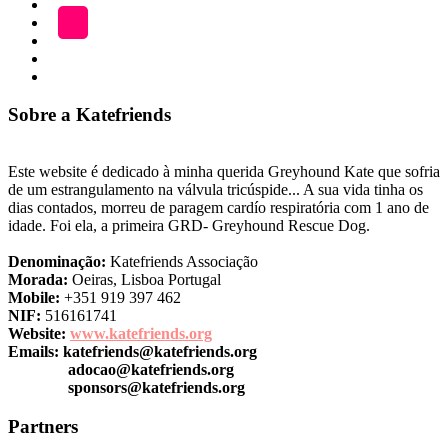
ADOÇÃO
Blog
A
LOJA
Katefriends
Fazer
Donativo
Sobre a Katefriends
Este website é dedicado à minha querida Greyhound Kate que sofria
de um estrangulamento na válvula tricúspide... A sua vida tinha os
dias contados, morreu de paragem cardío respiratória com 1 ano de
idade. Foi ela, a primeira GRD- Greyhound Rescue Dog.
Denominação:
Katefriends Associação
Morada:
Oeiras, Lisboa Portugal
Mobile:
+351 919 397 462
NIF:
516161741
Website:
www.katefriends.org
Emails:
katefriends@katefriends.org
adocao@katefriends.org
sponsors@katefriends.org
Partners