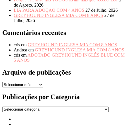
de Agosto, 2026
LIA PARA ADOÇÃO COM 4 ANOS
27 de Julho, 2026
GREYHOUND INGLESA MIA COM 8 ANOS
27 de
Julho, 2026
Comentários recentes
cris
em
GREYHOUND INGLESA MIA COM 8 ANOS
Andrea
em
GREYHOUND INGLESA MIA COM 8 ANOS
cris
em
ADOTADO GREYHOUND INGLÊS BLUE COM
5 ANOS
Arquivo de publicações
Arquivo
de
publicações
Publicações por Categoria
Publicações
por
Início
Categoria