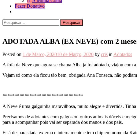
A Minha Conta
Fazer Donativo
Pesquisar
Search
por:
ADOTADA ALBA (EX NEVE) com 2 meses
Posted on
1 de Março, 2020
10 de Março, 2020
by
cris
in
Adotados
A fofa da Neve que agora se chama Alba já foi adotada, viajou com a 
Vejam só como ela ficou tão bem, obrigada Ana Fonseca, não podíamos
*********************************
A Neve é uma galguinha maravilhosa, muito alegre e divertida. Tinha
Precisamos de adotantes com galgos ou outros animais dóceis e meigo
para a acompanhar pois vai ser separada dos manos e dos pais.
Está desparasitada externa e internamente e tem chip em nome da Kat