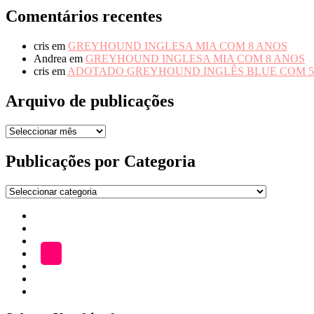
Comentários recentes
cris
em
GREYHOUND INGLESA MIA COM 8 ANOS
Andrea
em
GREYHOUND INGLESA MIA COM 8 ANOS
cris
em
ADOTADO GREYHOUND INGLÊS BLUE COM 5
Arquivo de publicações
Arquivo
de
publicações
Publicações por Categoria
Publicações
por
Início
Categoria
ADOÇÃO
Blog
A
LOJA
Katefriends
Fazer
Donativo