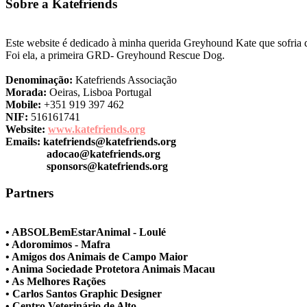
Sobre a Katefriends
Este website é dedicado à minha querida Greyhound Kate que sofria de
Foi ela, a primeira GRD- Greyhound Rescue Dog.
Denominação:
Katefriends Associação
Morada:
Oeiras, Lisboa Portugal
Mobile:
+351 919 397 462
NIF:
516161741
Website:
www.katefriends.org
Emails:
katefriends@katefriends.org
adocao@katefriends.org
sponsors@katefriends.org
Partners
• ABSOLBemEstarAnimal - Loulé
• Adoromimos - Mafra
• Amigos dos Animais de Campo Maior
• Anima Sociedade Protetora Animais Macau
• As Melhores Rações
• Carlos Santos Graphic Designer
• Centro Veterinário de Alto