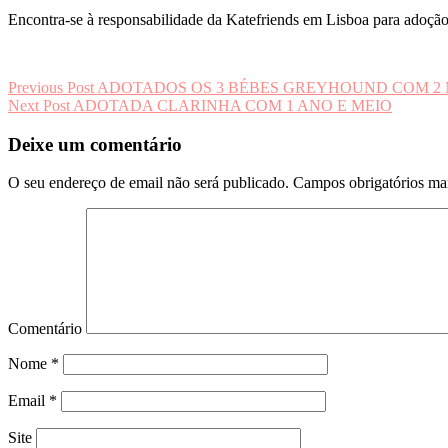
Encontra-se à responsabilidade da Katefriends em Lisboa para adoção
Navegação
Previous Post
ADOTADOS OS 3 BÉBES GREYHOUND COM 2 MES
Next Post
ADOTADA CLARINHA COM 1 ANO E MEIO
de
artigos
Deixe um comentário
O seu endereço de email não será publicado.
Campos obrigatórios m
Comentário
Nome
*
Email
*
Site