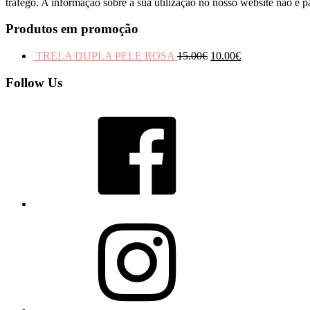
tráfego. A informação sobre a sua utilização no nosso website não é pa
Produtos em promoção
TRELA DUPLA PELE ROSA
15.00
€
10.00
€
Follow Us
Facebook
Instagram