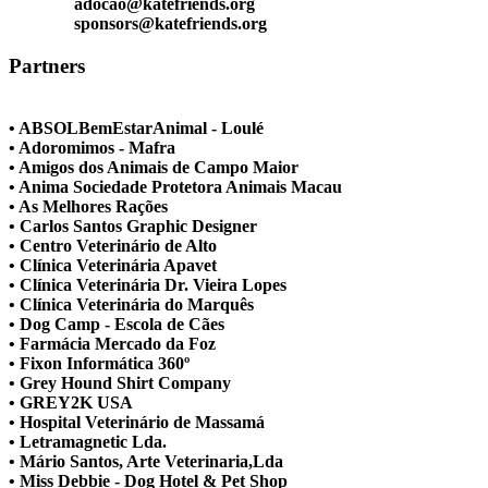
adocao@katefriends.org
sponsors@katefriends.org
Partners
• ABSOLBemEstarAnimal - Loulé
• Adoromimos - Mafra
• Amigos dos Animais de Campo Maior
• Anima Sociedade Protetora Animais Macau
• As Melhores Rações
• Carlos Santos Graphic Designer
• Centro Veterinário de Alto
• Clínica Veterinária Apavet
• Clínica Veterinária Dr. Vieira Lopes
• Clínica Veterinária do Marquês
• Dog Camp - Escola de Cães
• Farmácia Mercado da Foz
• Fixon Informática 360º
• Grey Hound Shirt Company
• GREY2K USA
• Hospital Veterinário de Massamá
• Letramagnetic Lda.
• Mário Santos, Arte Veterinaria,Lda
• Miss Debbie - Dog Hotel & Pet Shop