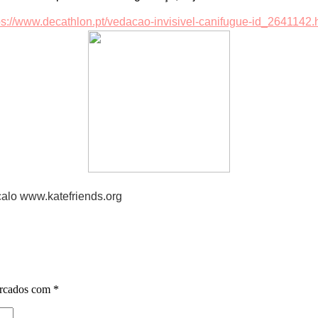
ps://www.decathlon.pt/vedacao-invisivel-canifugue-id_2641142.
çalo www.katefriends.org
arcados com
*