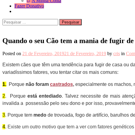
A Minha Conta
Fazer Donativo
Pesquisar
Search
por:
Quando o seu Cão tem a mania de fugir de c
Posted on
21 de Fevereiro, 2019
21 de Fevereiro, 2019
by
cris
in
Como
Existem cães que têm uma tendência para fugir de casa ou d
variadíssimos fatores, vou tentar citar os mais comuns:
1.
Porque
não foram
castrados
,
especialmente os machos, 
2
. Porque
está
entediado
. Talvez necessite de mais ate
invalida a possessão pelo seu dono e por isso, provavelment
3
. Porque tem
medo
de trovoada, fogo de artifício, barulhos 
4
.
Existe um outro motivo que tem a ver com fatores genétic