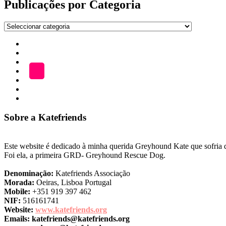
publicações
Publicações por Categoria
Publicações
por
Início
Categoria
ADOÇÃO
Blog
A
LOJA
Katefriends
Fazer
Donativo
Sobre a Katefriends
Este website é dedicado à minha querida Greyhound Kate que sofria de
Foi ela, a primeira GRD- Greyhound Rescue Dog.
Denominação:
Katefriends Associação
Morada:
Oeiras, Lisboa Portugal
Mobile:
+351 919 397 462
NIF:
516161741
Website:
www.katefriends.org
Emails:
katefriends@katefriends.org