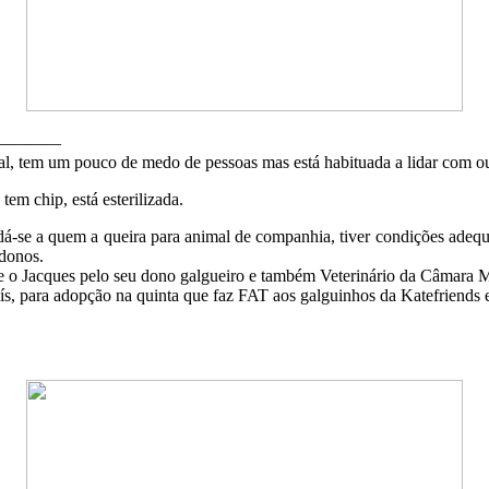
————
ial, tem um pouco de medo de pessoas mas está habituada a lidar com o
tem chip, está esterilizada.
dá-se a quem a queira para animal de companhia, tiver condições adequa
 donos.
a e o Jacques pelo seu dono galgueiro e também Veterinário da Câmara
ís, para adopção na quinta que faz FAT aos galguinhos da Katefriends