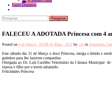
A Minha Conta
Fazer Donativo
Pesquisar
Search
por:
FALECEU A ADOTADA Princesa com 4 a
Posted on
6 de Março, 2018
8 de Maio, 2021
by
cris
in
Adotados
,
Fal
Este sábado dia 31 de Março a doce Princesa, meiga e tímida e medro
gatinhos para lhe fazerem companhia.
Obrigada ao Dr. Luís Carrilho Veterinário da Câmara Municipal de
esposa e filho por a terem adoptado.
Felicidades Princesa