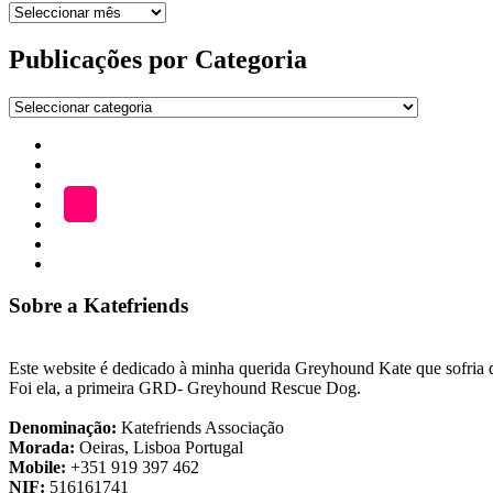
Arquivo
de
publicações
Publicações por Categoria
Publicações
por
Início
Categoria
ADOÇÃO
Blog
A
LOJA
Katefriends
Fazer
Donativo
Sobre a Katefriends
Este website é dedicado à minha querida Greyhound Kate que sofria de
Foi ela, a primeira GRD- Greyhound Rescue Dog.
Denominação:
Katefriends Associação
Morada:
Oeiras, Lisboa Portugal
Mobile:
+351 919 397 462
NIF:
516161741