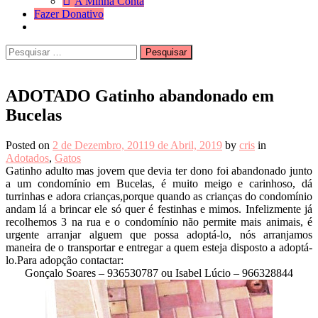
A Minha Conta
Fazer Donativo
Pesquisar
Search
por:
ADOTADO Gatinho abandonado em
Bucelas
Posted on
2 de Dezembro, 2011
9 de Abril, 2019
by
cris
in
Adotados
,
Gatos
Gatinho adulto mas jovem que devia ter dono foi abandonado junto
a um condomínio em Bucelas, é muito meigo e carinhoso, dá
turrinhas e adora crianças,porque quando as crianças do condomínio
andam lá a brincar ele só quer é festinhas e mimos. Infelizmente já
recolhemos 3 na rua e o condomínio não permite mais animais, é
urgente arranjar alguem que possa adoptá-lo, nós arranjamos
maneira de o transportar e entregar a quem esteja disposto a adoptá-
lo.Para adopção contactar:
Gonçalo Soares – 936530787 ou Isabel Lúcio – 966328844