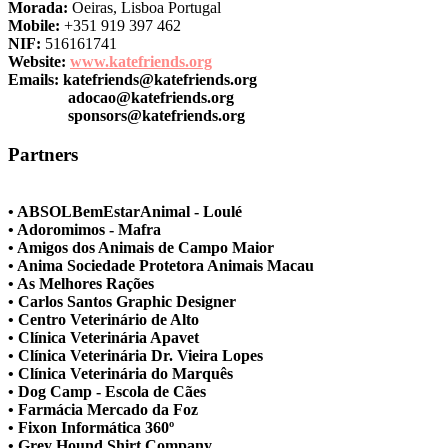
Morada:
Oeiras, Lisboa Portugal
Mobile:
+351 919 397 462
NIF:
516161741
Website:
www.katefriends.org
Emails:
katefriends@katefriends.org
adocao@katefriends.org
sponsors@katefriends.org
Partners
• ABSOLBemEstarAnimal - Loulé
• Adoromimos - Mafra
• Amigos dos Animais de Campo Maior
• Anima Sociedade Protetora Animais Macau
• As Melhores Rações
• Carlos Santos Graphic Designer
• Centro Veterinário de Alto
• Clínica Veterinária Apavet
• Clínica Veterinária Dr. Vieira Lopes
• Clínica Veterinária do Marquês
• Dog Camp - Escola de Cães
• Farmácia Mercado da Foz
• Fixon Informática 360º
• Grey Hound Shirt Company