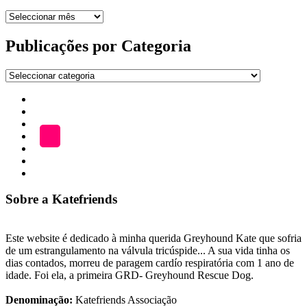
Arquivo
de
publicações
Publicações por Categoria
Publicações
por
Início
Categoria
ADOÇÃO
Blog
A
LOJA
Katefriends
Fazer
Donativo
Sobre a Katefriends
Este website é dedicado à minha querida Greyhound Kate que sofria
de um estrangulamento na válvula tricúspide... A sua vida tinha os
dias contados, morreu de paragem cardío respiratória com 1 ano de
idade. Foi ela, a primeira GRD- Greyhound Rescue Dog.
Denominação:
Katefriends Associação