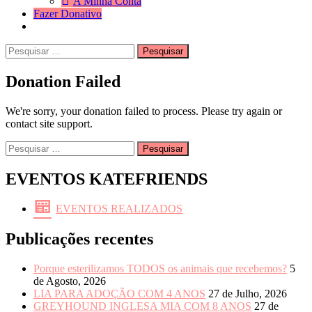
A Minha Conta
Fazer Donativo
Pesquisar
Search
por:
Donation Failed
We're sorry, your donation failed to process. Please try again or
contact site support.
Pesquisar
por:
EVENTOS KATEFRIENDS
EVENTOS REALIZADOS
Publicações recentes
Porque esterilizamos TODOS os animais que recebemos?
5
de Agosto, 2026
LIA PARA ADOÇÃO COM 4 ANOS
27 de Julho, 2026
GREYHOUND INGLESA MIA COM 8 ANOS
27 de