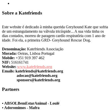
Donativo
Sobre a Katefriends
Este website é dedicado à minha querida Greyhound Kate que sofria
de um estrangulamento na válvula tricúspide... A sua vida tinha os
dias contados, morreu de paragem cardío respiratória com 1 ano de
idade. Foi ela, a primeira GRD- Greyhound Rescue Dog.
Denominação:
Katefriends Associação
Morada:
Oeiras, Lisboa Portugal
Mobile:
+351 919 397 462
NIF:
516161741
Website:
www.katefriends.org
Emails:
katefriends@katefriends.org
adocao@katefriends.org
sponsors@katefriends.org
Partners
• ABSOLBemEstarAnimal - Loulé
• Adoromimos - Mafra