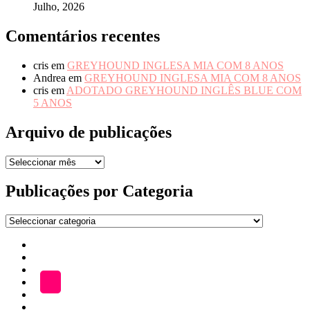
Julho, 2026
Comentários recentes
cris
em
GREYHOUND INGLESA MIA COM 8 ANOS
Andrea
em
GREYHOUND INGLESA MIA COM 8 ANOS
cris
em
ADOTADO GREYHOUND INGLÊS BLUE COM
5 ANOS
Arquivo de publicações
Arquivo
de
publicações
Publicações por Categoria
Publicações
por
Início
Categoria
ADOÇÃO
Blog
A
LOJA
Katefriends
Fazer