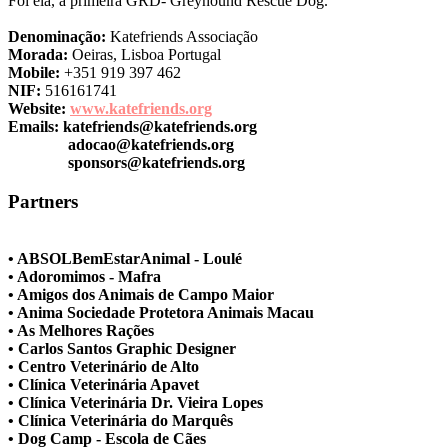
Foi ela, a primeira GRD- Greyhound Rescue Dog.
Denominação:
Katefriends Associação
Morada:
Oeiras, Lisboa Portugal
Mobile:
+351 919 397 462
NIF:
516161741
Website:
www.katefriends.org
Emails:
katefriends@katefriends.org
adocao@katefriends.org
sponsors@katefriends.org
Partners
• ABSOLBemEstarAnimal - Loulé
• Adoromimos - Mafra
• Amigos dos Animais de Campo Maior
• Anima Sociedade Protetora Animais Macau
• As Melhores Rações
• Carlos Santos Graphic Designer
• Centro Veterinário de Alto
• Clínica Veterinária Apavet
• Clínica Veterinária Dr. Vieira Lopes
• Clínica Veterinária do Marquês
• Dog Camp - Escola de Cães