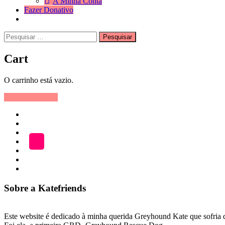
A Minha Conta
Fazer Donativo
Pesquisar
Search
por:
Cart
O carrinho está vazio.
Voltar para a loja
Início
ADOÇÃO
Blog
A
LOJA
Katefriends
Fazer
Donativo
Sobre a Katefriends
Este website é dedicado à minha querida Greyhound Kate que sofria de