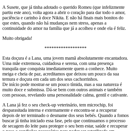
A Susete, que já tinha adotado o querido Romeu (que infelizmente
partiu este ano), volta agora a abrir o coração para dar todo o amor,
paciência e carinho à doce Nikita. E não há finais mais bonitos do
que estes, quando não há mudanças nem stress, apenas a
continuidade do amor na família que já a acolheu e onde ela é feliz.
Muito obrigada!
******************
Esta doçura é a Lana, uma jovem mamã absolutamente encantadora.
Uma mãe extremosa, cuidadosa e serena, com uma presença
tranquila que conquista imediatamente quem a conhece. Muito
meiga e cheia de paz, acreditamos que deixou um pouco da sua
ternura e doçura em cada um dos seus cachorrinhos.
De início pode mostrar-se um pouco tímida, mas a sua natureza é
muito doce e submissa. Dá-se bem com outros animais e também
com pessoas, revelando uma personalidade calma, gentil e cativante.
A Lana já fez o seu check-up veterinário, tem microchip, foi
desparasitada interna e externamente e encontra-se a recuperar
depois de ter terminado o desmame dos seus bebés. Quando a fomos
buscar já tinha iniciado essa fase, pelo que continuamos o processo
de secagem do leite para proteger o seu bem estar, saúde e recuperar