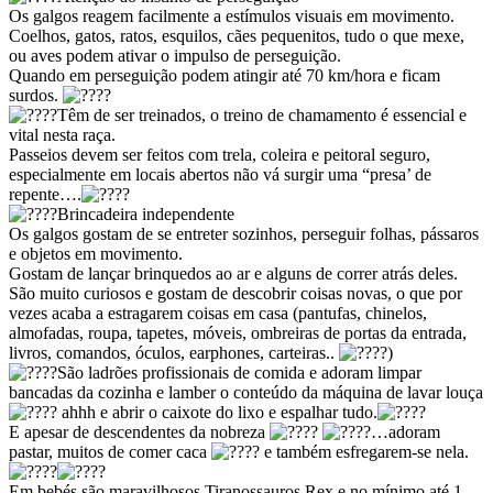
Os galgos reagem facilmente a estímulos visuais em movimento.
Coelhos, gatos, ratos, esquilos, cães pequenitos, tudo o que mexe,
ou aves podem ativar o impulso de perseguição.
Quando em perseguição podem atingir até 70 km/hora e ficam
surdos.
Têm de ser treinados, o treino de chamamento é essencial e
vital nesta raça.
Passeios devem ser feitos com trela, coleira e peitoral seguro,
especialmente em locais abertos não vá surgir uma “presa’ de
repente….
Brincadeira independente
Os galgos gostam de se entreter sozinhos, perseguir folhas, pássaros
e objetos em movimento.
Gostam de lançar brinquedos ao ar e alguns de correr atrás deles.
São muito curiosos e gostam de descobrir coisas novas, o que por
vezes acaba a estragarem coisas em casa (pantufas, chinelos,
almofadas, roupa, tapetes, móveis, ombreiras de portas da entrada,
livros, comandos, óculos, earphones, carteiras..
)
São ladrões profissionais de comida e adoram limpar
bancadas da cozinha e lamber o conteúdo da máquina de lavar louça
ahhh e abrir o caixote do lixo e espalhar tudo.
E apesar de descendentes da nobreza
…adoram
pastar, muitos de comer caca
e também esfregarem-se nela.
Em bebés são maravilhosos Tiranossauros Rex e no mínimo até 1