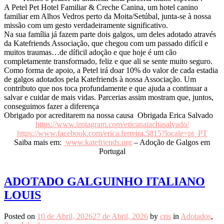
A Petel Pet Hotel Familiar & Creche Canina, um hotel canino
familiar em Alhos Vedros perto da Moita/Setúbal, junta-se à nossa
missão com um gesto verdadeiramente significativo.
Na sua família já fazem parte dois galgos, um deles adotado através
da Katefriends Associação, que chegou com um passado difícil e
muitos traumas…de díficil adoção e que hoje é um cão
completamente transformado, feliz e que ali se sente muito seguro.
Como forma de apoio, a Petel irá doar 10% do valor de cada estadia
de galgos adotados pela Katefriends à nossa Associação. Um
contributo que nos toca profundamente e que ajuda a continuar a
salvar e cuidar de mais vidas. Parcerias assim mostram que, juntos,
conseguimos fazer a diferença
Obrigado por acreditarem na nossa causa Obrigada Erica Salvado
https://www.instagram.com/ericanatachasalvado/
https://www.facebook.com/erica.ferreira.5815?locale=pt_PT
Saiba mais em:
www.katefriends.org
– Adoção de Galgos em
Portugal
ADOTADO GALGUINHO ITALIANO
LOUIS
Posted on
10 de Abril, 2026
27 de Abril, 2026
by
cris
in
Adotados
,