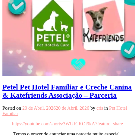
Petel Pet Hotel Familiar e Creche Canina
& Katefriends Associação – Parceria
Posted on
20 de Abril, 2026
20 de Abril, 2026
by
cris
in
Pet Hotel
Familiar
https://youtube.com/shorts/3WUJCROt9kA?feature=share
Temos o prazer de anunciar uma parceria muito especial .