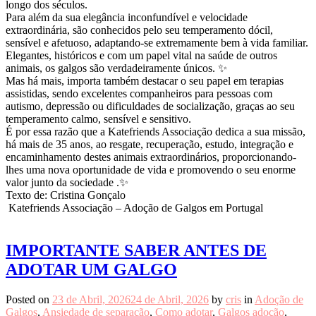
longo dos séculos.
Para além da sua elegância inconfundível e velocidade
extraordinária, são conhecidos pelo seu temperamento dócil,
sensível e afetuoso, adaptando-se extremamente bem à vida familiar.
Elegantes, históricos e com um papel vital na saúde de outros
animais, os galgos são verdadeiramente únicos. ✨
Mas há mais, importa também destacar o seu papel em terapias
assistidas, sendo excelentes companheiros para pessoas com
autismo, depressão ou dificuldades de socialização, graças ao seu
temperamento calmo, sensível e sensitivo.
É por essa razão que a Katefriends Associação dedica a sua missão,
há mais de 35 anos, ao resgate, recuperação, estudo, integração e
encaminhamento destes animais extraordinários, proporcionando-
lhes uma nova oportunidade de vida e promovendo o seu enorme
valor junto da sociedade .✨
Texto de: Cristina Gonçalo
Katefriends Associação – Adoção de Galgos em Portugal
IMPORTANTE SABER ANTES DE
ADOTAR UM GALGO
Posted on
23 de Abril, 2026
24 de Abril, 2026
by
cris
in
Adoção de
Galgos
,
Ansiedade de separação
,
Como adotar
,
Galgos adoção
,