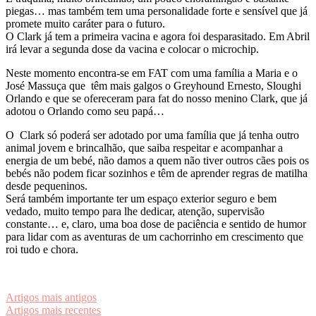
piegas… mas também tem uma personalidade forte e sensível que já
promete muito caráter para o futuro.
O Clark já tem a primeira vacina e agora foi desparasitado. Em Abril
irá levar a segunda dose da vacina e colocar o microchip.
Neste momento encontra-se em FAT com uma família a Maria e o
José Massuça que têm mais galgos o Greyhound Ernesto, Sloughi
Orlando e que se ofereceram para fat do nosso menino Clark, que já
adotou o Orlando como seu papá…
O Clark só poderá ser adotado por uma família que já tenha outro
animal jovem e brincalhão, que saiba respeitar e acompanhar a
energia de um bebé, não damos a quem não tiver outros cães pois os
bebés não podem ficar sozinhos e têm de aprender regras de matilha
desde pequeninos.
Será também importante ter um espaço exterior seguro e bem
vedado, muito tempo para lhe dedicar, atenção, supervisão
constante… e, claro, uma boa dose de paciência e sentido de humor
para lidar com as aventuras de um cachorrinho em crescimento que
roi tudo e chora.
Navegação
Artigos mais antigos
Artigos mais recentes