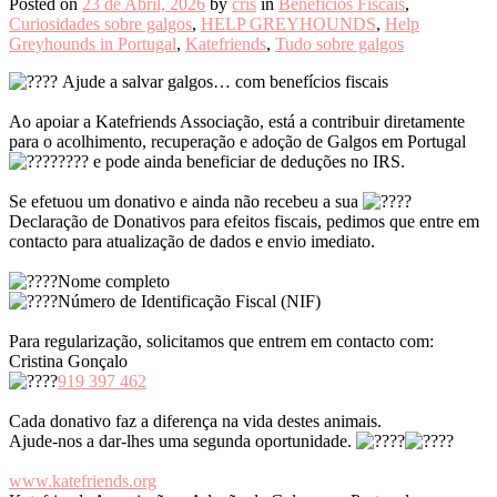
Posted on
23 de Abril, 2026
by
cris
in
Benefícios Fiscais
,
Curiosidades sobre galgos
,
HELP GREYHOUNDS
,
Help
Greyhounds in Portugal
,
Katefriends
,
Tudo sobre galgos
Ajude a salvar galgos… com benefícios fiscais
Ao apoiar a Katefriends Associação, está a contribuir diretamente
para o acolhimento, recuperação e adoção de Galgos em Portugal
e pode ainda beneficiar de deduções no IRS.
Se efetuou um donativo e ainda não recebeu a sua
Declaração de Donativos para efeitos fiscais, pedimos que entre em
contacto para atualização de dados e envio imediato.
Nome completo
Número de Identificação Fiscal (NIF)
Para regularização, solicitamos que entrem em contacto com:
Cristina Gonçalo
919 397 462
Cada donativo faz a diferença na vida destes animais.
Ajude-nos a dar-lhes uma segunda oportunidade.
www.katefriends.org