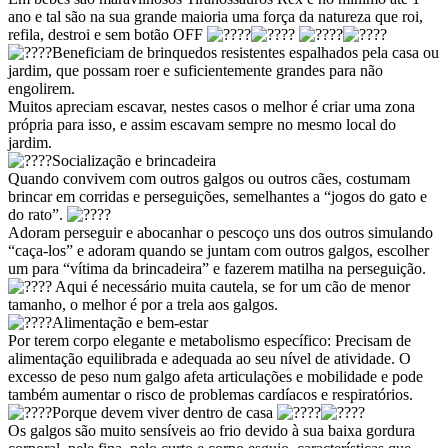
ano e tal são na sua grande maioria uma força da natureza que roi,
refila, destroi e sem botão OFF
Beneficiam de brinquedos resistentes espalhados pela casa ou
jardim, que possam roer e suficientemente grandes para não
engolirem.
Muitos apreciam escavar, nestes casos o melhor é criar uma zona
própria para isso, e assim escavam sempre no mesmo local do
jardim.
Socialização e brincadeira
Quando convivem com outros galgos ou outros cães, costumam
brincar em corridas e perseguições, semelhantes a “jogos do gato e
do rato”.
Adoram perseguir e abocanhar o pescoço uns dos outros simulando
“caça-los” e adoram quando se juntam com outros galgos, escolher
um para “vítima da brincadeira” e fazerem matilha na perseguição.
Aqui é necessário muita cautela, se for um cão de menor
tamanho, o melhor é por a trela aos galgos.
Alimentação e bem-estar
Por terem corpo elegante e metabolismo específico: Precisam de
alimentação equilibrada e adequada ao seu nível de atividade. O
excesso de peso num galgo afeta articulações e mobilidade e pode
também aumentar o risco de problemas cardíacos e respiratórios.
Porque devem viver dentro de casa
Os galgos são muito sensíveis ao frio devido à sua baixa gordura