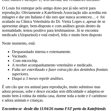
O Louis foi entregue pelo antigo dono por já não servir para
reprodução. Obviamente a Katefriends Associação não acredita em
milagres e dar um Italiano é tão raro que nunca aconteceu… e foi
avaliado na Clínica Veterinária do Dr. Vieira Lopes e, apesar de se
apresentar alegre, bem-disposto e com análises gerais dentro da
normalidade, testou positivo para leishmaniose. Já se encontra
medicado (Alopurinol) e está estável, feliz e muito bem disposto
Neste momento, está:
Desparasitado interna e externamente.
Vacinado.
Com microchip.
A receber acompanhamento veterinário e medicado.
Falta ser esterilizado e fazer extracção dos dentinhos frontais
superiores.
Daqui a 3 meses repetir análises.
É um cão que era animal para reprodução, muito submisso mas
adora pessoas, sobe e desce escadas sem dificuldade e adaptou-se
muito bem à rotina da minha casa, dorme toda a noite e é carinhoso
e adora animais e crianças.
Encontra-se desde dia 11/04/26 numa FAT perto da Katefriends