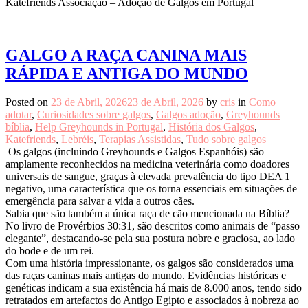
Katefriends Associação – Adoção de Galgos em Portugal
GALGO A RAÇA CANINA MAIS
RÁPIDA E ANTIGA DO MUNDO
Posted on
23 de Abril, 2026
23 de Abril, 2026
by
cris
in
Como
adotar
,
Curiosidades sobre galgos
,
Galgos adoção
,
Greyhounds
bíblia
,
Help Greyhounds in Portugal
,
História dos Galgos
,
Katefriends
,
Lebréis
,
Terapias Assistidas
,
Tudo sobre galgos
Os galgos (incluindo Greyhounds e Galgos Espanhóis) são
amplamente reconhecidos na medicina veterinária como doadores
universais de sangue, graças à elevada prevalência do tipo DEA 1
negativo, uma característica que os torna essenciais em situações de
emergência para salvar a vida a outros cães.
Sabia que são também a única raça de cão mencionada na Bíblia?
No livro de Provérbios 30:31, são descritos como animais de “passo
elegante”, destacando-se pela sua postura nobre e graciosa, ao lado
do bode e de um rei.
Com uma história impressionante, os galgos são considerados uma
das raças caninas mais antigas do mundo. Evidências históricas e
genéticas indicam a sua existência há mais de 8.000 anos, tendo sido
retratados em artefactos do Antigo Egipto e associados à nobreza ao