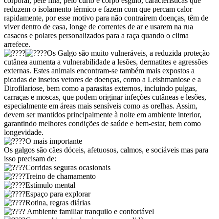
corporal, pele fina, pelo curto e corpo esguio, características que
reduzem o isolamento térmico e fazem com que percam calor
rapidamente, por esse motivo para não contraírem doenças, têm de
viver dentro de casa, longe de correntes de ar e usarem na rua
casacos e polares personalizados para a raça quando o clima
arrefece.
Os Galgo são muito vulneráveis, a reduzida proteção
cutânea aumenta a vulnerabilidade a lesões, dermatites e agressões
externas. Estes animais encontram-se também mais expostos a
picadas de insetos vetores de doenças, como a Leishmaniose e a
Dirofilariose, bem como a parasitas externos, incluindo pulgas,
carraças e moscas, que podem originar infeções cutâneas e lesões,
especialmente em áreas mais sensíveis como as orelhas. Assim,
devem ser mantidos principalmente à noite em ambiente interior,
garantindo melhores condições de saúde e bem-estar, bem como
longevidade.
O mais importante
Os galgos são cães dóceis, afetuosos, calmos, e sociáveis mas para
isso precisam de:
Corridas seguras ocasionais
Treino de chamamento
Estímulo mental
Espaço para explorar
Rotina, regras diárias
Ambiente familiar tranquilo e confortável