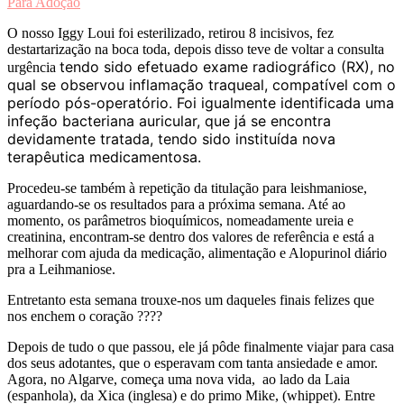
Para Adoção
O nosso Iggy Loui foi esterilizado, retirou 8 incisivos, fez
destartarização na boca toda, depois disso teve de voltar a consulta
tendo sido efetuado exame radiográfico (RX), no
urgência
qual se observou inflamação traqueal, compatível com o
período pós-operatório. Foi igualmente identificada uma
infeção bacteriana auricular, que já se encontra
devidamente tratada, tendo sido instituída nova
terapêutica medicamentosa.
Procedeu-se também à repetição da titulação para leishmaniose,
aguardando-se os resultados para a próxima semana. Até ao
momento, os parâmetros bioquímicos, nomeadamente ureia e
creatinina, encontram-se dentro dos valores de referência e está a
melhorar com ajuda da medicação, alimentação e Alopurinol diário
pra a Leihmaniose.
Entretanto esta semana trouxe-nos um daqueles finais felizes que
nos enchem o coração ????
Depois de tudo o que passou, ele já pôde finalmente viajar para casa
dos seus adotantes, que o esperavam com tanta ansiedade e amor.
Agora, no Algarve, começa uma nova vida, ao lado da Laia
(espanhola), da Xica (inglesa) e do primo Mike, (whippet). Entre