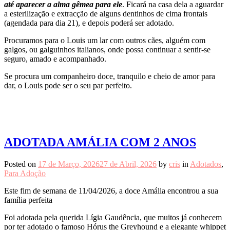
até aparecer a alma gêmea para ele
. Ficará na casa dela a aguardar
a esterilização e extracção de alguns dentinhos de cima frontais
(agendada para dia 21), e depois poderá ser adotado.
Procuramos para o Louis um lar com outros cães, alguém com
galgos, ou galguinhos italianos, onde possa continuar a sentir-se
seguro, amado e acompanhado.
Se procura um companheiro doce, tranquilo e cheio de amor para
dar, o Louis pode ser o seu par perfeito.
ADOTADA AMÁLIA COM 2 ANOS
Posted on
17 de Março, 2026
27 de Abril, 2026
by
cris
in
Adotados
,
Para Adoção
Este fim de semana de 11/04/2026, a doce Amália encontrou a sua
família perfeita
Foi adotada pela querida Lígia Gaudência, que muitos já conhecem
por ter adotado o famoso Hórus the Greyhound e a elegante whippet