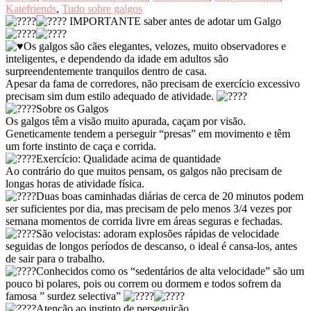
Katefriends
,
Tudo sobre galgos
IMPORTANTE saber antes de adotar um Galgo
Os galgos são cães elegantes, velozes, muito observadores e
inteligentes, e dependendo da idade em adultos são
surpreendentemente tranquilos dentro de casa.
Apesar da fama de corredores, não precisam de exercício excessivo
precisam sim dum estilo adequado de atividade.
Sobre os Galgos
Os galgos têm a visão muito apurada, caçam por visão.
Geneticamente tendem a perseguir “presas” em movimento e têm
um forte instinto de caça e corrida.
Exercício: Qualidade acima de quantidade
Ao contrário do que muitos pensam, os galgos não precisam de
longas horas de atividade física.
Duas boas caminhadas diárias de cerca de 20 minutos podem
ser suficientes por dia, mas precisam de pelo menos 3/4 vezes por
semana momentos de corrida livre em áreas seguras e fechadas.
São velocistas: adoram explosões rápidas de velocidade
seguidas de longos períodos de descanso, o ideal é cansa-los, antes
de sair para o trabalho.
Conhecidos como os “sedentários de alta velocidade” são um
pouco bi polares, pois ou correm ou dormem e todos sofrem da
famosa ” surdez selectiva”
Atenção ao instinto de perseguição