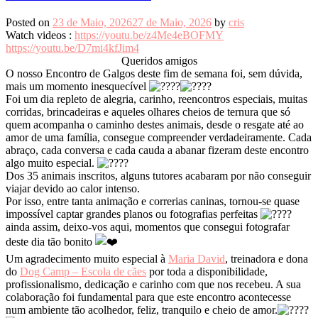
Posted on
23 de Maio, 2026
27 de Maio, 2026
by
cris
Watch videos :
https://youtu.be/z4Me4eBOFMY
https://youtu.be/D7mi4kfJim4
Queridos amigos
O nosso Encontro de Galgos deste fim de semana foi, sem dúvida,
mais um momento inesquecível
Foi um dia repleto de alegria, carinho, reencontros especiais, muitas
corridas, brincadeiras e aqueles olhares cheios de ternura que só
quem acompanha o caminho destes animais, desde o resgate até ao
amor de uma família, consegue compreender verdadeiramente. Cada
abraço, cada conversa e cada cauda a abanar fizeram deste encontro
algo muito especial.
Dos 35 animais inscritos, alguns tutores acabaram por não conseguir
viajar devido ao calor intenso.
Por isso, entre tanta animação e correrias caninas, tornou-se quase
impossível captar grandes planos ou fotografias perfeitas
ainda assim, deixo-vos aqui, momentos que consegui fotografar
deste dia tão bonito
Um agradecimento muito especial à
Maria David
, treinadora e dona
do
Dog Camp – Escola de cães
por toda a disponibilidade,
profissionalismo, dedicação e carinho com que nos recebeu. A sua
colaboração foi fundamental para que este encontro acontecesse
num ambiente tão acolhedor, feliz, tranquilo e cheio de amor.