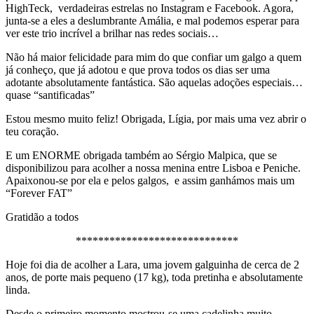
HighTeck, verdadeiras estrelas no Instagram e Facebook. Agora,
junta-se a eles a deslumbrante Amália, e mal podemos esperar para
ver este trio incrível a brilhar nas redes sociais…
Não há maior felicidade para mim do que confiar um galgo a quem
já conheço, que já adotou e que prova todos os dias ser uma
adotante absolutamente fantástica. São aquelas adoções especiais…
quase “santificadas”
Estou mesmo muito feliz! Obrigada, Lígia, por mais uma vez abrir o
teu coração.
E um ENORME obrigada também ao Sérgio Malpica, que se
disponibilizou para acolher a nossa menina entre Lisboa e Peniche.
Apaixonou-se por ela e pelos galgos, e assim ganhámos mais um
“Forever FAT”
Gratidão a todos
*****************************
Hoje foi dia de acolher a Lara, uma jovem galguinha de cerca de 2
anos, de porte mais pequeno (17 kg), toda pretinha e absolutamente
linda.
Desde o primeiro momento mostrou-se uma cadelinha muito