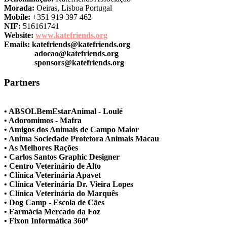
Morada:
Oeiras, Lisboa Portugal
Mobile:
+351 919 397 462
NIF:
516161741
Website:
www.katefriends.org
Emails:
katefriends@katefriends.org
adocao@katefriends.org
sponsors@katefriends.org
Partners
• ABSOLBemEstarAnimal - Loulé
• Adoromimos - Mafra
• Amigos dos Animais de Campo Maior
• Anima Sociedade Protetora Animais Macau
• As Melhores Rações
• Carlos Santos Graphic Designer
• Centro Veterinário de Alto
• Clínica Veterinária Apavet
• Clínica Veterinária Dr. Vieira Lopes
• Clínica Veterinária do Marquês
• Dog Camp - Escola de Cães
• Farmácia Mercado da Foz
• Fixon Informática 360º