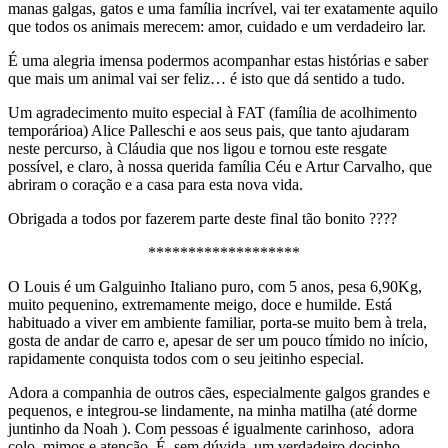
manas galgas, gatos e uma família incrível, vai ter exatamente aquilo
que todos os animais merecem: amor, cuidado e um verdadeiro lar.
É uma alegria imensa podermos acompanhar estas histórias e saber
que mais um animal vai ser feliz… é isto que dá sentido a tudo.
Um agradecimento muito especial à FAT (família de acolhimento
temporárioa) Alice Palleschi e aos seus pais, que tanto ajudaram
neste percurso, à Cláudia que nos ligou e tornou este resgate
possível, e claro, à nossa querida família Céu e Artur Carvalho, que
abriram o coração e a casa para esta nova vida.
Obrigada a todos por fazerem parte deste final tão bonito ????
*******************
O Louis é um Galguinho Italiano puro, com 5 anos, pesa 6,90Kg,
muito pequenino, extremamente meigo, doce e humilde. Está
habituado a viver em ambiente familiar, porta-se muito bem à trela,
gosta de andar de carro e, apesar de ser um pouco tímido no início,
rapidamente conquista todos com o seu jeitinho especial.
Adora a companhia de outros cães, especialmente galgos grandes e
pequenos, e integrou-se lindamente, na minha matilha (até dorme
juntinho da Noah ). Com pessoas é igualmente carinhoso, adora
colo, mimos e atenção. É, sem dúvida, um verdadeiro docinho.