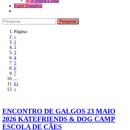
A Minha Conta
Fazer Donativo
Pesquisar
Search
por:
Blog
Página:
«
1
2
3
4
5
6
7
...
61
»
ENCONTRO DE GALGOS 23 MAIO
2026 KATEFRIENDS & DOG CAMP
ESCOLA DE CÃES