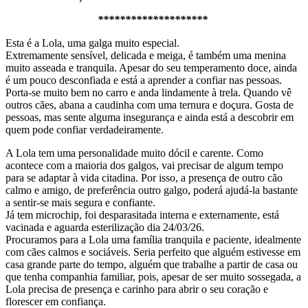
********************
Esta é a Lola, uma galga muito especial.
Extremamente sensível, delicada e meiga, é também uma menina
muito asseada e tranquila. Apesar do seu temperamento doce, ainda
é um pouco desconfiada e está a aprender a confiar nas pessoas.
Porta-se muito bem no carro e anda lindamente à trela. Quando vê
outros cães, abana a caudinha com uma ternura e doçura. Gosta de
pessoas, mas sente alguma insegurança e ainda está a descobrir em
quem pode confiar verdadeiramente.
A Lola tem uma personalidade muito dócil e carente. Como
acontece com a maioria dos galgos, vai precisar de algum tempo
para se adaptar à vida citadina. Por isso, a presença de outro cão
calmo e amigo, de preferência outro galgo, poderá ajudá-la bastante
a sentir-se mais segura e confiante.
Já tem microchip, foi desparasitada interna e externamente, está
vacinada e aguarda esterilização dia 24/03/26.
Procuramos para a Lola uma família tranquila e paciente, idealmente
com cães calmos e sociáveis. Seria perfeito que alguém estivesse em
casa grande parte do tempo, alguém que trabalhe a partir de casa ou
que tenha companhia familiar, pois, apesar de ser muito sossegada, a
Lola precisa de presença e carinho para abrir o seu coração e
florescer em confiança.