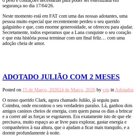
o peso e condições necessárias para poder ser esterilizada em
segurança no dia 17/04/26.
Neste momento está em FAT com uma das nossas adotantes, uma
pessoa muito especial que recentemente perdeu o seu querido
galguinho e que, com enorme generosidade, se ofereceu para ajudar.
Secretamente, todos esperamos que a Lana conquiste o seu coração
e que esta história possa terminar com um final feliz… com uma
adoção cheia de amor.
ADOTADO JULIÃO COM 2 MESES
Posted on
15 de Março, 2026
24 de Março, 2026
by
cris
in
Adotados
O nosso querido Clark, agora chamado Julião, já seguiu para
Coimbra, onde encontrou o seu verdadeiro paraíso. Lá, ganhou dois
amigos caninos cheios de energia, com quem passa os dias a brincar
e a correr até as forças se esgotarem. Era exatamente isto de que ele
precisava, muito espaço ao ar livre para explorar, gastar energia e
companheiros à sua altura, que o ajudam a ficar mais tranquilo, e a
dormir profundamente à noite.