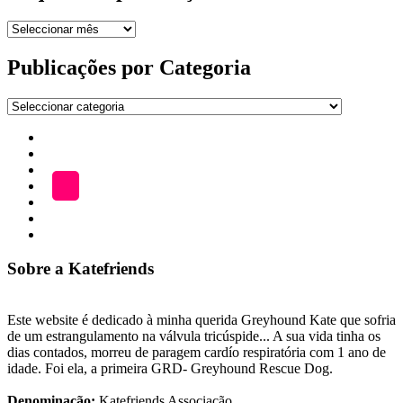
Arquivo
de
publicações
Publicações por Categoria
Publicações
por
Início
Categoria
ADOÇÃO
Blog
A
LOJA
Katefriends
Fazer
Donativo
Sobre a Katefriends
Este website é dedicado à minha querida Greyhound Kate que sofria
de um estrangulamento na válvula tricúspide... A sua vida tinha os
dias contados, morreu de paragem cardío respiratória com 1 ano de
idade. Foi ela, a primeira GRD- Greyhound Rescue Dog.
Denominação:
Katefriends Associação