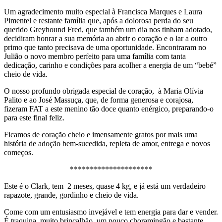
Um agradecimento muito especial à Francisca Marques e Laura
Pimentel e restante família que, após a dolorosa perda do seu
querido Greyhound Fred, que também um dia nos tinham adotado,
decidiram honrar a sua memória ao abrir o coração e o lar a outro
primo que tanto precisava de uma oportunidade. Encontraram no
Julião o novo membro perfeito para uma família com tanta
dedicação, carinho e condições para acolher a energia de um “bebé”
cheio de vida.
O nosso profundo obrigada especial de coração, à Maria Olívia
Palito e ao José Massuça, que, de forma generosa e corajosa,
fizeram FAT a este menino tão doce quanto enérgico, preparando-o
para este final feliz.
Ficamos de coração cheio e imensamente gratos por mais uma
história de adoção bem-sucedida, repleta de amor, entrega e novos
começos.
*********************
Este é o Clark, tem 2 meses, quase 4 kg, e já está um verdadeiro
rapazote, grande, gordinho e cheio de vida.
Come com um entusiasmo invejável e tem energia para dar e vender.
É traquina, muito brincalhão, um pouco choramingão e bastante