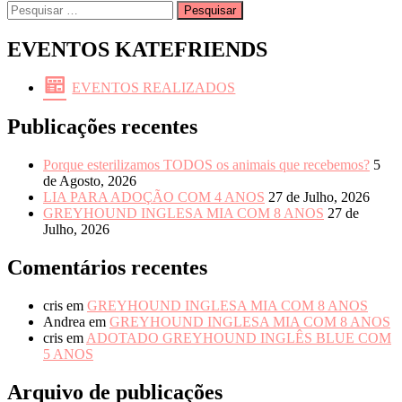
de
Pesquisar
artigos
por:
EVENTOS KATEFRIENDS
EVENTOS REALIZADOS
Publicações recentes
Porque esterilizamos TODOS os animais que recebemos?
5
de Agosto, 2026
LIA PARA ADOÇÃO COM 4 ANOS
27 de Julho, 2026
GREYHOUND INGLESA MIA COM 8 ANOS
27 de
Julho, 2026
Comentários recentes
cris
em
GREYHOUND INGLESA MIA COM 8 ANOS
Andrea
em
GREYHOUND INGLESA MIA COM 8 ANOS
cris
em
ADOTADO GREYHOUND INGLÊS BLUE COM
5 ANOS
Arquivo de publicações